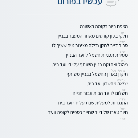
עכשיו בפורום
הצפת ביוב בקומה ראשונה
חיה
חלקי בטון קורסים מאזור המעבר בבניין
הילה
סרוב דייר לתקן נזילה מצינור מים ששיך לו
יפית
מסירת תכניות חשמל לוועד הבניין
עדי
ניהול ואחזקת בניין משותף על ידי ועד בית
ברזילי רויטל
תיקון בארון החשמל בבניין משותף
עמירה
יציאה מחשבון ועד בית
יוסי
תשלום לוועד הבית עבור חנייה
ורדה
התנגדות למעלית שבת על ידי ועד בית
רחל
חיוב טאבו של דייר שחייב כספים לקופת וועד
יוסף