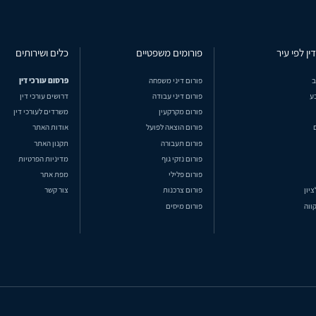
ין לפי עיר
פורומים משפטיים
כלים ושירותים
ב
פורום דיני משפחה
פרסום עורכי דין
ע
פורום דיני עבודה
דרושים עורכי דין
פורום מקרקעין
משרדים לעורכי דין
פורום הוצאה לפועל
אודות האתר
פורום תעבורה
תקנון האתר
פורום נזקי גוף
מדיניות הפרטיות
פורום פלילי
מפת אתר
ציון
פורום צרכנות
צור קשר
ווה
פורום מיסים