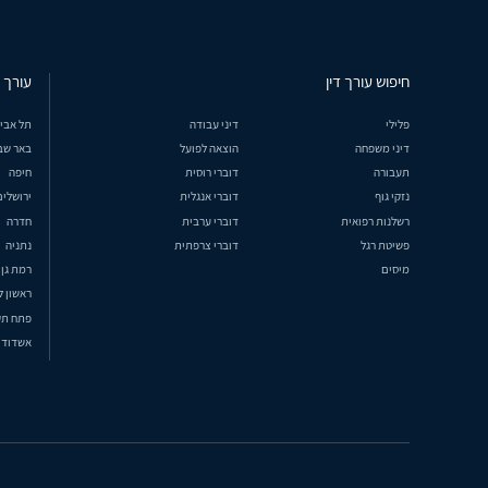
חיפוש עורך דין
עורך ד
פלילי
דיני עבודה
תל אבי
דיני משפחה
הוצאה לפועל
באר שב
תעבורה
דוברי רוסית
חיפה
נזקי גוף
דוברי אנגלית
ירושלים
רשלנות רפואית
דוברי ערבית
חדרה
פשיטת רגל
דוברי צרפתית
נתניה
מיסים
רמת גן
ראשון ל
פתח תק
אשדוד