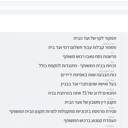
תפקוד לקוי של ועד הבית
אלי אוחנה
מספור קבלות עבור תשלום דמי ועד בית
דני
פרשנות נסח טאבו רכוש משותף
אבי
זכויות בבית המשותף - התנגדות להקמת כולל
אדריאנה ינאי
כוח הצבעה שווה באסיפת דיירים
יעל תגר
בעל ואישה שהם חברי ועד בבניין
נטליה
התנאים לרוב של 75 אחוז בהרחבת בניה
נמרוד
תקנון דין וחשבון של וועד הבית
חוליו
סגירת מרפסת בזכוכיות מתקפלות למרות תקנון הבית המשותף
טובה
העמדת קטנוע ברכוש המשותף
ווינדוס