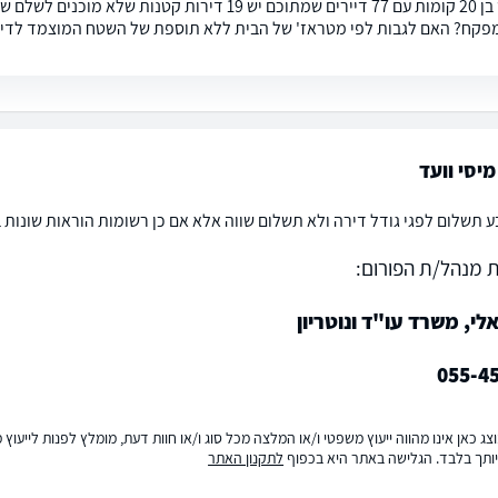
בנין חדש בן 20 קומות עם 77 דיירים שמתוכם יש 19 דיר
פקח? האם לגבות לפי מטראז' של הבית ללא תוספת של השטח המוצמד לדי
יסי וועד
ע תשלום לפגי גודל דירה ולא תשלום שווה אלא אם כן רשומות הוראות שונו
 מנהל/ת הפורום:
לי, משרד עו"ד ונוטריון
055-4
ג כאן אינו מהווה ייעוץ משפטי ו/או המלצה מכל סוג ו/או חוות דעת, מומלץ לפנות לייעו
ותך בלבד. הגלישה באתר היא בכפוף
לתקנון האתר