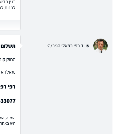
לפנות למ
תשלום מ
עו"ד רפי רפאלי
הגיב/ה:
החוק קוב
שאלו את
רפי רפא
533077
המידע המוצ
היא באחרי