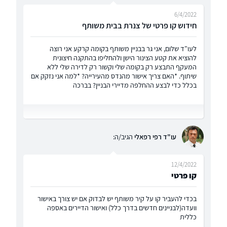
6/4/2022
חידוש קו פרטי של צנרת בבית משותף
לעו"ד שלום, אני גר בבניין משותף בקומה קרקע אני רוצה
להוציא את קטע הצינור הישן ולהחליפו בהתקנה חיצונית
המעקף התבצע רק בקומה שלי וקשור רק לדירה שלי ללא
שיתוף. *האם צריך אישור מהנדס מהעירייה? *למה אני נזקק אם
בכלל כדי לבצע ההחלפה מדיירי הבניין? בברכה
עו"ד רפי רפאלי
הגיב/ה:
12/4/2022
קו פרטי
בכדי להעביר קו על קיר משותף יש לבדוק אם יש צורך באישור
וועדה(לבניינים חדשים בדרך כלל) ואישור הדיירים באספה
כללית