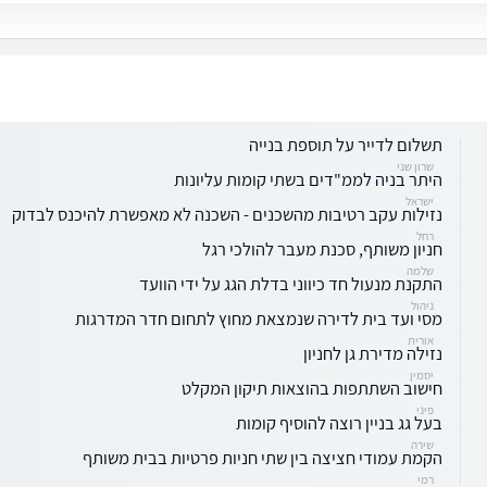
תשלום לדייר על תוספת בנייה
שרון שני
היתר בניה לממ"דים בשתי קומות עליונות
ישראל
נזילות עקב רטיבות מהשכנים - השכנה לא מאפשרת להיכנס לבדוק
רחל
חניון משותף, סכנת מעבר להולכי רגל
שלמה
התקנת מנעול חד כיווני בדלת הגג על ידי הוועד
ניהול
מסי ועד בית לדירה שנמצאת מחוץ לתחום חדר המדרגות
אורית
נזילה מדירת גן לחניון
יסמין
חישוב השתתפות בהוצאות תיקון המקלט
פיני
בעל גג בניין רוצה להוסיף קומות
שירה
הקמת עמודי חציצה בין שתי חניות פרטיות בבית משותף
רמי