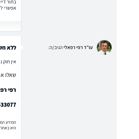
בתור דייר
אפשרי לה
ללא חש
עו"ד רפי רפאלי
הגיב/ה:
אין חוק נ
שאלו את
רפי רפא
533077
המידע המוצ
היא באחרי