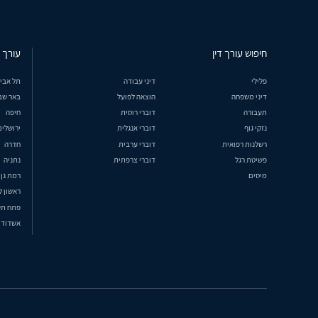
חיפוש עורך דין
עורך ד
פלילי
דיני עבודה
תל אבי
דיני משפחה
הוצאה לפועל
באר שב
תעבורה
דוברי רוסית
חיפה
נזקי גוף
דוברי אנגלית
ירושלים
רשלנות רפואית
דוברי ערבית
חדרה
פשיטת רגל
דוברי צרפתית
נתניה
מיסים
רמת גן
ראשון ל
פתח תק
אשדוד