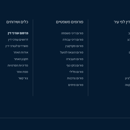
ין לפי עיר
פורומים משפטיים
כלים ושירותים
ב
פורום דיני משפחה
פרסום עורכי דין
ע
פורום דיני עבודה
דרושים עורכי דין
פורום מקרקעין
משרדים לעורכי דין
פורום הוצאה לפועל
אודות האתר
פורום תעבורה
תקנון האתר
פורום נזקי גוף
מדיניות הפרטיות
פורום פלילי
מפת אתר
ציון
פורום צרכנות
צור קשר
ווה
פורום מיסים