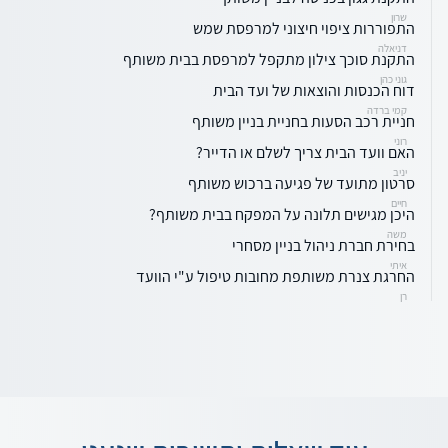
שרון
התפוררות ציפוי חיצוני למרפסת שמש
דניאלה
התקנת סוכך צילון מתקפל למרפסת בבית משותף
גוני כהן
דוח הכנסות והוצאות של ועד הבית
קמי ברדה
חניית רכב הסעות בחניית בניין משותף
רוני
האם וועד הבית צריך לשלם או הדייר?
יניב
סרטון מתועד של פגיעה ברכוש משותף
חיים
היכן מגישים תלונה על המפקח בבית משותף?
משה
בחירת חברת ניהול בניין מסחרי
איתי
החרגת צנרת משותפת מחובות טיפול ע"י הוועד
רן