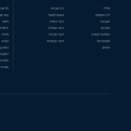
פלילי
דיני עבודה
תל אבי
דיני משפחה
הוצאה לפועל
באר שב
תעבורה
דוברי רוסית
חיפה
נזקי גוף
דוברי אנגלית
ירושלים
רשלנות רפואית
דוברי ערבית
חדרה
פשיטת רגל
דוברי צרפתית
נתניה
מיסים
רמת גן
ראשון ל
פתח תק
אשדוד