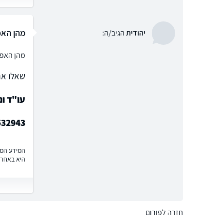
מהן האפ
יהודית
הגיב/ה:
מהן האפש
שאלו את
עו"ד ונ
532943
המידע המוצ
היא באחרי
חזרה לפורום