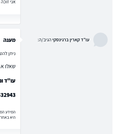
אני זוכה 
מענה
עו"ד קארין ברגינסקי
הגיב/ה:
ניתן להט
שאלו את
עו"ד ונ
532943
המידע המוצ
היא באחרי