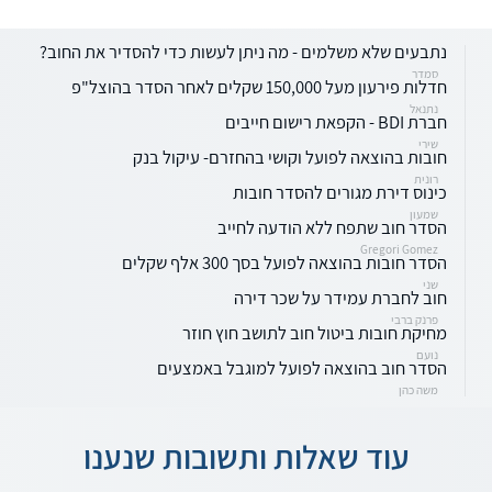
נתבעים שלא משלמים - מה ניתן לעשות כדי להסדיר את החוב?
סמדר
חדלות פירעון מעל 150,000 שקלים לאחר הסדר בהוצל"פ
נתנאל
חברת BDI - הקפאת רישום חייבים
שירי
חובות בהוצאה לפועל וקושי בהחזרם- עיקול בנק
רונית
כינוס דירת מגורים להסדר חובות
שמעון
הסדר חוב שתפח ללא הודעה לחייב
Gregori Gomez
הסדר חובות בהוצאה לפועל בסך 300 אלף שקלים
שני
חוב לחברת עמידר על שכר דירה
פרנק ברבי
מחיקת חובות ביטול חוב לתושב חוץ חוזר
נועם
הסדר חוב בהוצאה לפועל למוגבל באמצעים
משה כהן
עוד שאלות ותשובות שנענו