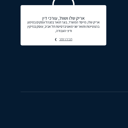
אריק שלו ושות', עורכי דין
אריק שלו, מייסד המשרד, בוגר תואר במנהל עסקים במימון
בהצטיינות ותואר שני מאוניברסיטת תל אביב, עוסק בנזיקין
ודיני העבודה,
תכירו יותר