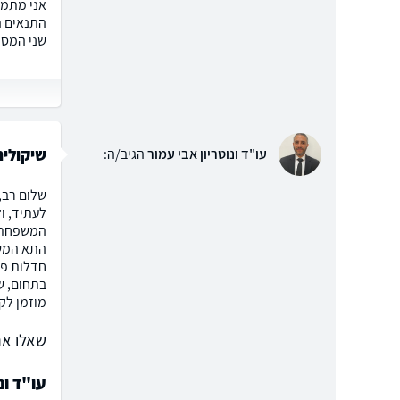
אני מתמו
התנאים ה
שני המסל
שיקולים
עו"ד ונוטריון אבי עמור
הגיב/ה:
שלום רב,
לעתיד, ול
המשפחתי 
התא המשפ
חדלות פי
בתחום, ש
מוזמן לק
שאלו את
עו"ד ונ