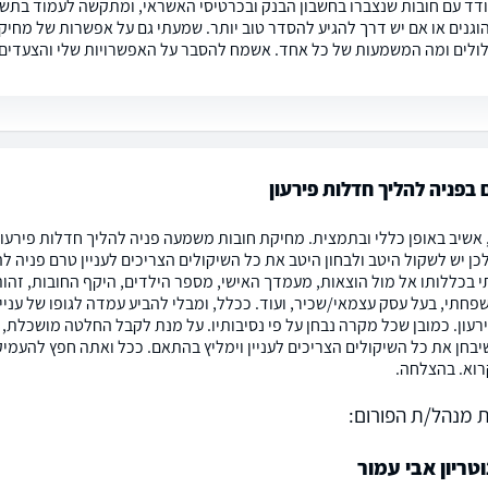
דד עם חובות שנצברו בחשבון הבנק ובכרטיסי האשראי, ומתקשה לעמוד בתשלו
וגנים או אם יש דרך להגיע להסדר טוב יותר. שמעתי גם על אפשרות של מחיק
ולים ומה המשמעות של כל אחד. אשמח להסבר על האפשרויות שלי והצעדים 
 בפניה להליך חדלות פירעון
 אשיב באופן כללי ובתמצית. מחיקת חובות משמעה פניה להליך חדלות פירעון. 
כן יש לשקול היטב ולבחון היטב את כל השיקולים הצריכים לעניין טרם פניה 
בכללותו אל מול הוצאות, מעמדך האישי, מספר הילדים, היקף החובות, זהות
חתי, בעל עסק עצמאי/שכיר, ועוד. ככלל, ומבלי להביע עמדה לגופו של עניי
רעון. כמובן שכל מקרה נבחן על פי נסיבותיו. על מנת לקבל החלטה מושכלת, 
יבחן את כל השיקולים הצריכים לעניין וימליץ בהתאם. ככל ואתה חפץ להעמיק 
רוא. בהצלחה.
 מנהל/ת הפורום:
וטריון אבי עמור