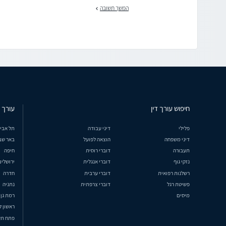
המשך תשובה
חיפוש עורך דין
עורך ד
פלילי
דיני עבודה
תל אבי
דיני משפחה
הוצאה לפועל
באר שב
תעבורה
דוברי רוסית
חיפה
נזקי גוף
דוברי אנגלית
ירושלים
רשלנות רפואית
דוברי ערבית
חדרה
פשיטת רגל
דוברי צרפתית
נתניה
מיסים
רמת גן
ראשון ל
פתח תק