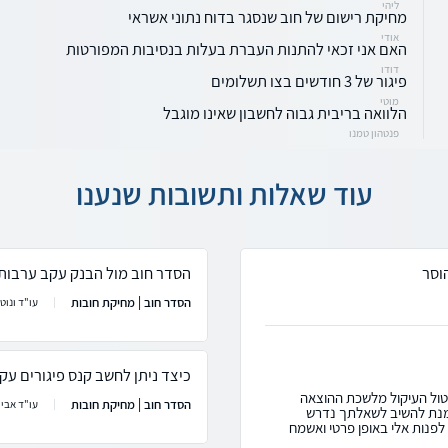
ליהי
מחיקת רישום של חוב שנסגר בדוח נתוני אשראי
אודי
האם אני זכאי להתנות העברת בעלות בנסיבות המפורטות
דודו
פיגור של 3 חודשים בצו תשלומים
מוטי
הלוואה בריבית גבוה לחשבון שאינו מוגבל
פנטהון טמנו
עוד שאלות ותשובות שנענו
וסר
הסדר חוב מול הבנק עקב ערבות 
הסדר חוב | מחיקת חובות
עו"ד ונוטר
כיצד ניתן לחשב קנס פיגורים עק
יטול העיקול מלשכת ההוצאה
הסדר חוב | מחיקת חובות
עו"ד אבי 
מנת להשיב לשאלתך נדרש
לפנות אלי באופן פרטי ואשמח