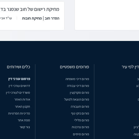
מחיקת רישום של חוב שנסגר בדוח
הסדר חוב | מחיקת חובות
עו"ד אבי 
ין לפי עיר
פורומים משפטיים
כלים ושירותים
ב
פורום דיני משפחה
פרסום עורכי דין
ע
פורום דיני עבודה
דרושים עורכי דין
פורום מקרקעין
משרדים לעורכי דין
פורום הוצאה לפועל
אודות האתר
פורום תעבורה
תקנון האתר
פורום נזקי גוף
מדיניות הפרטיות
פורום פלילי
מפת אתר
ציון
פורום צרכנות
צור קשר
ווה
פורום מיסים