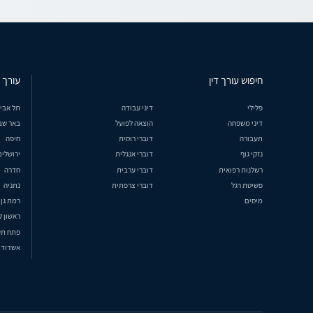
חיפוש עורך דין
עורך ד
פלילי
דיני עבודה
תל אבי
דיני משפחה
הוצאה לפועל
באר שב
תעבורה
דוברי רוסית
חיפה
נזקי גוף
דוברי אנגלית
ירושלים
רשלנות רפואית
דוברי ערבית
חדרה
פשיטת רגל
דוברי צרפתית
נתניה
מיסים
רמת גן
ראשון ל
פתח תק
אשדוד