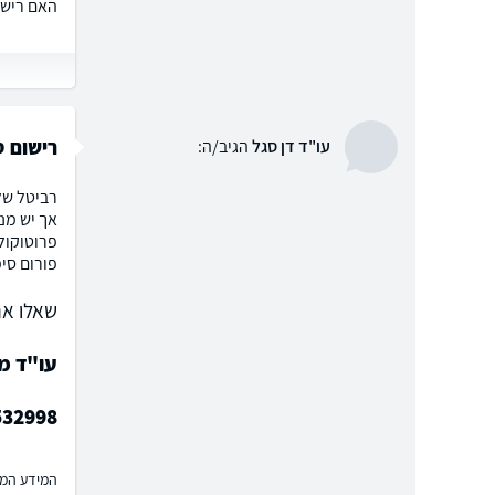
האם רישו
רישום ס
עו"ד דן סגל
הגיב/ה:
רביטל של
אך יש מנ
פרוטוקול
פורום סי
שאלו את
עו"ד מו
532998
המידע המוצ