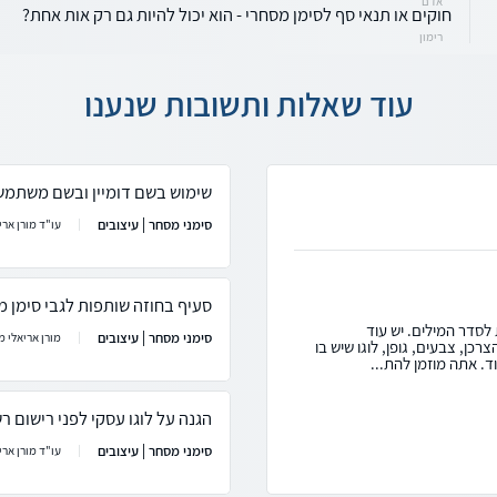
אדם
חוקים או תנאי סף לסימן מסחרי - הוא יכול להיות גם רק אות אחת?
רימון
עוד שאלות ותשובות שנענו
שימוש בשם דומיין ובשם משתמש
סימני מסחר | עיצובים
עו"ד מורן ארי
סעיף בחוזה שותפות לגבי סימן מס
 לסדר המילים. יש עוד
סימני מסחר | עיצובים
מורן אריאלי מ
ן, צבעים, גופן, לוגו שיש בו
ד. אתה מוזמן להת...
הגנה על לוגו עסקי לפני רישום ר
סימני מסחר | עיצובים
עו"ד מורן ארי