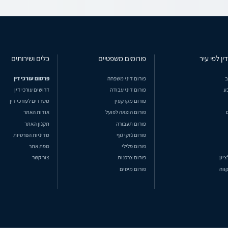
ין לפי עיר
פורומים משפטיים
כלים ושירותים
ב
פורום דיני משפחה
פרסום עורכי דין
ע
פורום דיני עבודה
דרושים עורכי דין
פורום מקרקעין
משרדים לעורכי דין
פורום הוצאה לפועל
אודות האתר
פורום תעבורה
תקנון האתר
פורום נזקי גוף
מדיניות הפרטיות
פורום פלילי
מפת אתר
ציון
פורום צרכנות
צור קשר
ווה
פורום מיסים