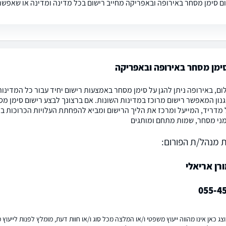
ם סימן מסחר באירופה ובאפריקה מחייב רישום בכל מדינה ומדינה או שאפש
ימן מסחר באירופה ובאפריקה
ום, באירופה ניתן להגן על סימן מסחר באמצעות רישום יחיד עבור כל המדינות
גנון המאפשר רישום מרוכז במדינות השונות. אם ברצונך לבצע רישום סימן 
 מדריד, המייעל ומרכז את הליך הרישום ומביא להפחתת העלויות הכרוכות ברי
מני מסחר, שמות מתחם ומותגים
 מנהל/ת הפורום:
רן אריאלי
055-4
ג כאן אינו מהווה ייעוץ משפטי ו/או המלצה מכל סוג ו/או חוות דעת, מומלץ לפנות לייעו