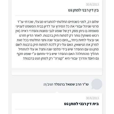
30/6/2013
בין דין רבני למתן גט
שלום רב, לפני כשנתיים החלטתי להתגרש מבעלי, שכרתי עו"ד
פרטי שניהל עבורי את כל המירוץ עד לדיון בבית המשפט לענייני
משפחה בו ניתן פסק דין של שופט לגבי מזונות והסדרי ראייה (אין
רכוש משותף) נותר רק לפתוח תיק ברבנות. לאחר הדיון חזרנו
אני ובעלי לחיות ביחד,,,,היום כעבור שנה וחצי החלטתי בכל זאת
לפרק את הנישואין, האם עלי רק ללכת לפתוח תיק ברבנות לשם
מתן גט עם ההסדר שיש בידי מלפני שנה וחצי? או עלי להתחיל
תהליך מהתחלה? האם ההסדר שיש בידי וחתום ע"י שופט תקף
גם היום? והדרך עבורי היא "קצרה" רק למתן הגט ברבנות?
טו"ר הרב שמואל ברנפלד
הגיב/ה:
30/6/2013
בית דין רבני למתן גט