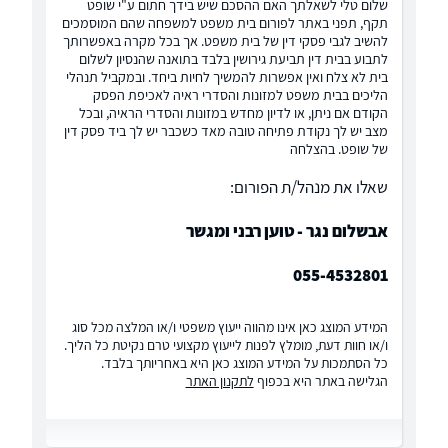
שלום טלי לשאלתך האם ההסכם שיש בידך חתום ע"י שופט
תקף, תפני באתר לפורום בית משפט למשפחה שהם המוסמכים
להשיב לגבי פסקי דין של בית משפט. אך בכל מקרה באפשרותך
לתבוע בבית דין תביעת גירושין בלבד בתואנה שהנסיון לשלום
בית לא צלח ואין אפשרות להמשיך לחיות ביחד. ובמקביל תנהלי
הליכים בבית משפט למזונות והסדרי ראיה לאכיפת הפסק
הקודם אם ניתן, או לדיון מחדש במזונות והסדרי הראיה, ובכל
מצב יש לך נקודת פתיחה טובה מאד כשכבר יש לך ביד פסק דין
של שופט. בהצלחה
שאלו את מנהל/ת הפורום:
אבשלום נגר - טוען רבני ומגשר
055-4532801
המידע המוצג כאן אינו מהווה ייעוץ משפטי ו/או המלצה מכל סוג
ו/או חוות דעת, מומלץ לפנות לייעוץ מקצועי טרם נקיטת כל הליך.
כל הסתמכות על המידע המוצג כאן היא באחריותך בלבד.
הגלישה באתר היא בכפוף
לתקנון האתר