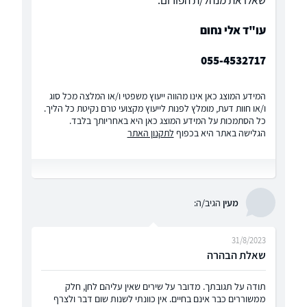
שאלו את מנהל/ת הפורום:
עו"ד אלי נחום
055-4532717
המידע המוצג כאן אינו מהווה ייעוץ משפטי ו/או המלצה מכל סוג
ו/או חוות דעת, מומלץ לפנות לייעוץ מקצועי טרם נקיטת כל הליך.
כל הסתמכות על המידע המוצג כאן היא באחריותך בלבד.
הגלישה באתר היא בכפוף
לתקנון האתר
מעין
הגיב/ה:
31/8/2023
שאלת הבהרה
תודה על תגובתך. מדובר על שירים שאין עליהם לחן, חלק
ממשוררים כבר אינם בחיים. אין כוונתי לשנות שום דבר ולצרף