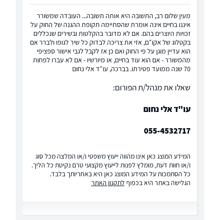
מעין שלום רב, התשובה היא אותה תשובה... העובדה שמשורר
איננו בחיים אינה אומרת שהסתיימה תקופת ההגנה של החוק על
זכויות היוצרים בהם. אם לא מדובר בהקלטות ובשירים שנכללים
בקטלוג של אקו"ם, אזי את צריכה לבדוק כל שיר לגופו ולברר אם
הוא עדיין מוגן על פי החוק ואם כן אז לקבל לגבי אישור ספציפי
מהמשורר - אם הוא עוד בחיים, או מיורשיו - אם לא עברו לפחות
70 שנה ממועד פטירתו. בברכה, עו"ד אלי נחום
שאלו את מנהל/ת הפורום:
עו"ד אלי נחום
055-4532717
המידע המוצג כאן אינו מהווה ייעוץ משפטי ו/או המלצה מכל סוג
ו/או חוות דעת, מומלץ לפנות לייעוץ מקצועי טרם נקיטת כל הליך.
כל הסתמכות על המידע המוצג כאן היא באחריותך בלבד.
הגלישה באתר היא בכפוף
לתקנון האתר