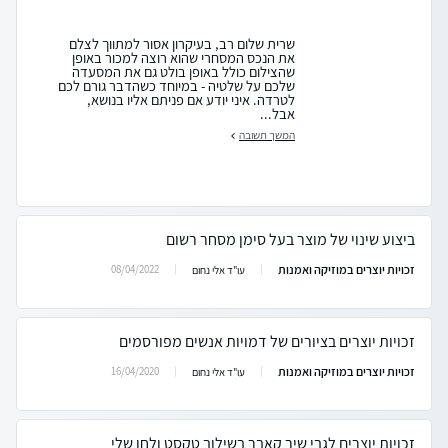
שרית שלום רב, בעיקרון אסור למתווך לצלם
את הנכס המסחרי שהוא רוצה למכור באופן
שהצילום כולל באופן בולט גם את המסעדה
שלכם על שלטיה - במיוחד כשהדבר גורם לכם
לטרדה. איני יודע אם פניתם אליו בנושא,
אבל...
המשך תשובה
ביצוע שינוי של מוצר בעל סימן מסחר רשום
זכויות יוצרים במוזיקה ואמנות
08/04/2022
עו"ד אלי נחום
זכויות יוצרים בציורים של דמויות אנשים מפורסמים
זכויות יוצרים במוזיקה ואמנות
16/04/2020
עו"ד אלי נחום
זכויות יוצרים לגבי שיר קאבר בשילוב טקסט ולחן שלי