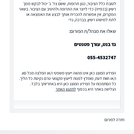
לטובת כלל הציבור, כגון תרופות, ששם צד' ג' יכול לבקש ממך
רשיון (בכפייה) כדי לייצר את התרופה ולהיטיב עם הציבור. בשאר
המקרים, אין אפשרות להכריח אותך לבצע את האמצאה או
לתת למישהו רשיון. בברכה, גדי
שאלו את מנהל/ת הפורום:
גד בנט, עורך פטנטים
055-4532747
המידע המוצג כאן אינו מהווה ייעוץ משפטי ו/או המלצה מכל סוג
ו/או חוות דעת, מומלץ לפנות לייעוץ מקצועי טרם נקיטת כל הליך.
כל הסתמכות על המידע המוצג כאן היא באחריותך בלבד.
הגלישה באתר היא בכפוף
לתקנון האתר
חזרה לפורום