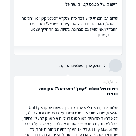
רישום של פטנט קטן בישראל
שלום רב. הבנתי שיש דבר כזה שנקרא "פטנט קטן" או "חלופה
לפטנט", האם ההפרדה הזאת קיימת בישראל? ומה בעצם
ההבדל? אני שואל גם מבחינת עלויות וגם התהליך עצמו.
בברכה, אורון
גד בנט, עורך פטנטים
הגיב/ה:
28/7/2014
רשום של פטנט "קטן" בישראל? אין חיה
כזאת
שלום אורון, נראה לי שאתה מתכוון למשהו שנקרא Utility
Model, שהוא סוג של פטנט שניתן על מוצר או מכונה בד"כ,
ללא בחינה מהותית כמו פטנט רגיל. הוא מעניק לבעליו זכויות,
אבל לא חזקות כמו פטנט. אם תרצה לתבוע מישהו על הפרה
של Utility Model, רק אז תערך בחינה מהותית יותר, כך
שהזכויות שהוענקו הן בערבןון מוגבל. הליך זה הוא כמובן מהיר