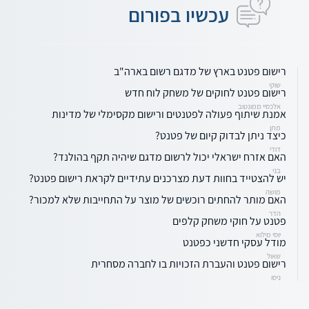
עכשיו בפורום
רישום פטנט בארץ של מדגם רשום בארה"ב
שוקי
רישום פטנט לחוקים של משחק לוח חדש
אלכסיי ממונטוב
אמנת שיתוף פעולה לפטנטים ורישום מקסימלי של מדינות
מתן
כיצד ניתן לבדוק קיום של פטנט?
דודי
האם אזרח ישראלי יכול לרשום מדגם שיהיה תקף בהולנד?
בני
יש להצטייד בחוות דעת מצרכנים עתידיים לקראת רישום פטנט?
מושה
האם מותר להחתים רוכשים של מוצר על התחייבות שלא למכור?
הדר
פטנט על חוקי משחק קלפים
יוסי מילוא
מודל עסקי חדשני כפטנט
שאול
רישום פטנט והעברת הזכויות בו לחברה מסחרית
ניסו