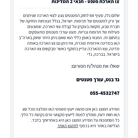
צו הארכת פטנט - תנאי 2 המדינות
שלום נלז, סעיף 64 לחוק הפטנטים נוגע לצווי הארכה שניתנים
אך ורק לפטנטים של תרופות. ישראל, בגלל הנוכחות החזקה של
חברת טבע, מקשה בעקרון על קבלת צווי הארכה, שמונעים
פעילות של תרופות גנריות. מעט עורכי פטנטים מתעסקים
בתחום זה. התנאי באופן כללי הוא שאם ניתן היתר שיווק בארה"ב
ו/או במדינה אירופית מוכרת, אזי ניתן גם צוו הארכה באותה
מדינה, וצוו ההארכה עדיין בתוקף כאשר מבקשים צוו הארכה
בישראל. בברכה, גדי
שאלו את מנהל/ת הפורום:
גד בנט, עורך פטנטים
055-4532747
המידע המוצג כאן אינו מהווה ייעוץ משפטי ו/או המלצה מכל סוג
ו/או חוות דעת, מומלץ לפנות לייעוץ מקצועי טרם נקיטת כל הליך.
כל הסתמכות על המידע המוצג כאן היא באחריותך בלבד.
הגלישה באתר היא בכפוף
לתקנון האתר