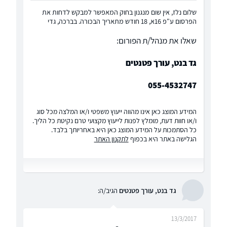
שלום נלז, אין שום מנגנון בחוק המאפשר למבקש לדחות את
הפרסום ע"פ 16א, 18 חודש מתאריך הבכורה. בברכה, גדי
שאלו את מנהל/ת הפורום:
גד בנט, עורך פטנטים
055-4532747
המידע המוצג כאן אינו מהווה ייעוץ משפטי ו/או המלצה מכל סוג
ו/או חוות דעת, מומלץ לפנות לייעוץ מקצועי טרם נקיטת כל הליך.
כל הסתמכות על המידע המוצג כאן היא באחריותך בלבד.
הגלישה באתר היא בכפוף
לתקנון האתר
גד בנט, עורך פטנטים
הגיב/ה:
13/3/2017