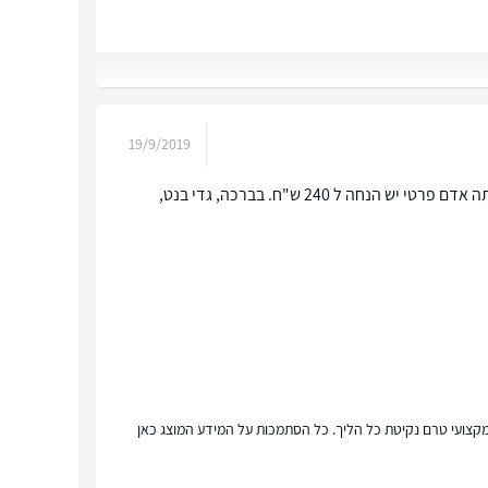
19/9/2019
שלום דולב, האגרה לרישום עיצוב (ככה קוראים למדגם היום) היא 400 ש"ח, אבל אם אתה אדם פרטי יש הנחה ל 240 ש"ח. בברכה, גדי בנט,
ץ מקצועי טרם נקיטת כל הליך. כל הסתמכות על המידע המוצג כאן