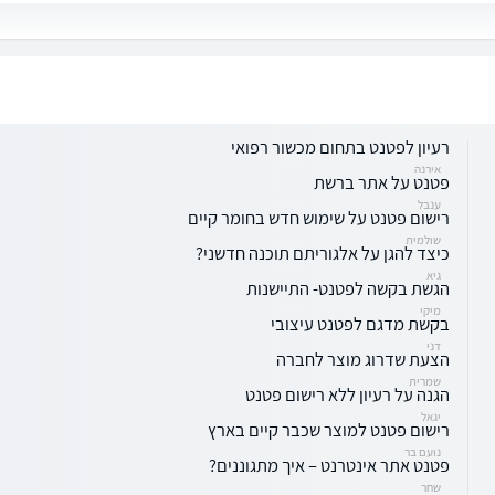
רעיון לפטנט בתחום מכשור רפואי
אירנה
פטנט על אתר ברשת
ענבל
רישום פטנט על שימוש חדש בחומר קיים
שולמית
כיצד להגן על אלגוריתם תוכנה חדשני?
גיא
הגשת בקשה לפטנט- התיישנות
מיקי
בקשת מדגם לפטנט עיצובי
דני
הצעת שדרוג מוצר לחברה
שמרית
הגנה על רעיון ללא רישום פטנט
יגאל
רישום פטנט למוצר שכבר קיים בארץ
נועם בר
פטנט אתר אינטרנט – איך מתגוננים?
שחר