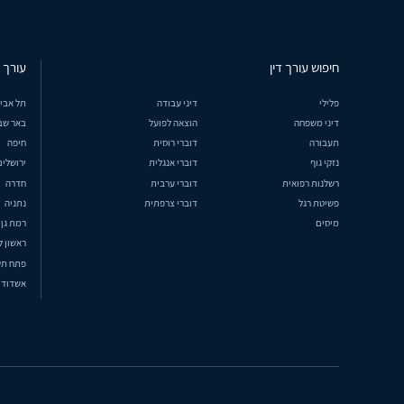
חיפוש עורך דין
עורך ד
פלילי
דיני עבודה
תל אבי
דיני משפחה
הוצאה לפועל
באר שב
תעבורה
דוברי רוסית
חיפה
נזקי גוף
דוברי אנגלית
ירושלים
רשלנות רפואית
דוברי ערבית
חדרה
פשיטת רגל
דוברי צרפתית
נתניה
מיסים
רמת גן
ראשון ל
פתח תק
אשדוד