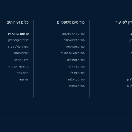
ין לפי עיר
פורומים משפטיים
כלים ושירותים
ב
פורום דיני משפחה
פרסום עורכי דין
ע
פורום דיני עבודה
דרושים עורכי דין
פורום מקרקעין
משרדים לעורכי דין
פורום הוצאה לפועל
אודות האתר
פורום תעבורה
תקנון האתר
פורום נזקי גוף
מדיניות הפרטיות
פורום פלילי
מפת אתר
ציון
פורום צרכנות
צור קשר
ווה
פורום מיסים