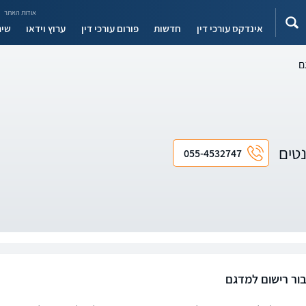
אודות האתר
אינדקס עורכי דין
חדשות
פורום עורכי דין
ערוץ וידאו
שיר
ם
נטים
055-4532747
ור רישום למדגם