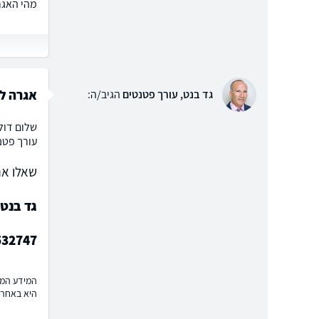
מהי האגר
אגרה ל
גד בנט, עורך פטנטים
הגיב/ה:
עורך פטנ
שאלו את
גד בנט,
532747
המידע המוצ
היא באחרי