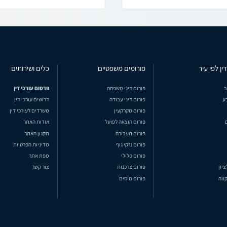
ין לפי עיר
פורומים משפטיים
כלים ושירותים
ב
פורום דיני משפחה
פרסום עורכי דין
ע
פורום דיני עבודה
דרושים עורכי דין
פורום מקרקעין
משרדים לעורכי דין
פורום הוצאה לפועל
אודות האתר
פורום תעבורה
תקנון האתר
פורום נזקי גוף
מדיניות הפרטיות
פורום פלילי
מפת אתר
ציון
פורום צרכנות
צור קשר
ווה
פורום מיסים