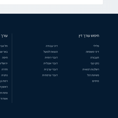
חיפוש עורך דין
עורך ד
פלילי
דיני עבודה
תל אבי
דיני משפחה
הוצאה לפועל
באר שב
תעבורה
דוברי רוסית
חיפה
נזקי גוף
דוברי אנגלית
ירושלים
רשלנות רפואית
דוברי ערבית
חדרה
פשיטת רגל
דוברי צרפתית
נתניה
מיסים
רמת גן
ראשון ל
פתח תק
אשדוד