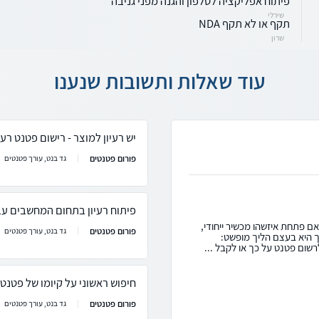
פיתוח אפליקציה לטלפון והגנה מפני גניבה
שירלי
תקף או לא תקף NDA
שרון
עוד שאלות ותשובות שנענו
יש רעיון למוצר - רישום פטנט רעיו
פורום פטנטים
גד בנט, עורך פטנטים
פיתוח רעיון בתחום המחשבים עב
ם פתחת איזשהו מכשיר ייחודי,
פורום פטנטים
גד בנט, עורך פטנטים
 היא בעצם הליך מופשט:
שום פטנט על כך או לקבל ...
חיפוש ראשוני על קיומו של פטנט
פורום פטנטים
גד בנט, עורך פטנטים