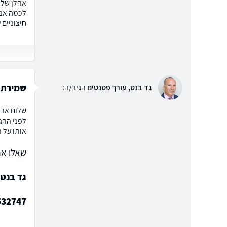
אהלן שלום
לכמה אנש
חיצוניים
שמירת 
גד בנט, עורך פטנטים
הגיב/ה:
שלום אבי
לפני ההג
אותו על ה
שאלו את
גד בנט,
532747