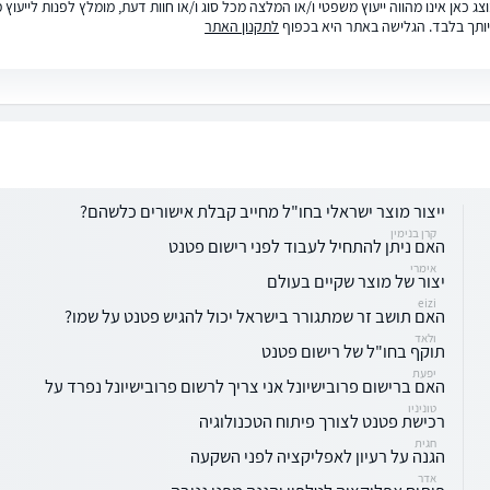
ג כאן אינו מהווה ייעוץ משפטי ו/או המלצה מכל סוג ו/או חוות דעת, מומלץ לפנות לייעו
ותך בלבד. הגלישה באתר היא בכפוף
לתקנון האתר
ייצור מוצר ישראלי בחו"ל מחייב קבלת אישורים כלשהם?
קרן בנימין
האם ניתן להתחיל לעבוד לפני רישום פטנט
אימרי
יצור של מוצר שקיים בעולם
eizi
האם תושב זר שמתגורר בישראל יכול להגיש פטנט על שמו?
ולאד
תוקף בחו"ל של רישום פטנט
יפעת
האם ברישום פרובישיונל אני צריך לרשום פרובישיונל נפרד על
טוניניו
רכישת פטנט לצורך פיתוח הטכנולוגיה
חגית
הגנה על רעיון לאפליקציה לפני השקעה
אדר