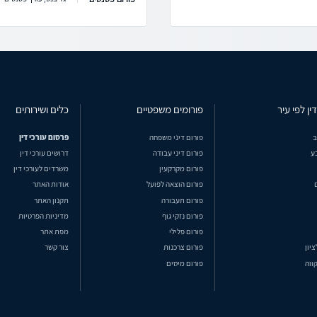
ין לפי עיר
פורומים משפטיים
כלים ושירותים
ב
פורום דיני משפחה
פרסום עורכי דין
ע
פורום דיני עבודה
דרושים עורכי דין
פורום מקרקעין
משרדים לעורכי דין
פורום הוצאה לפועל
אודות האתר
פורום תעבורה
תקנון האתר
פורום נזקי גוף
מדיניות הפרטיות
פורום פלילי
מפת אתר
ציון
פורום צרכנות
צור קשר
ווה
פורום מיסים