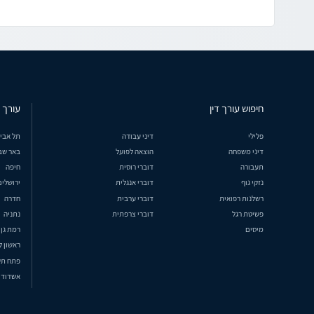
חיפוש עורך דין
עורך ד
פלילי
דיני עבודה
תל אבי
דיני משפחה
הוצאה לפועל
באר שב
תעבורה
דוברי רוסית
חיפה
נזקי גוף
דוברי אנגלית
ירושלים
רשלנות רפואית
דוברי ערבית
חדרה
פשיטת רגל
דוברי צרפתית
נתניה
מיסים
רמת גן
ראשון ל
פתח תק
אשדוד