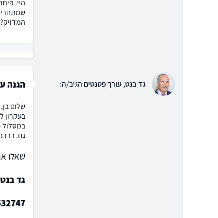
היי. פית
שמתחרים 
המדויק? 
הגנה על
גד בנט, עורך פטנטים
הגיב/ה:
שלום בן, 
בעקרון ל
במסלול (ר
גם. בברכה
שאלו את
גד בנט,
532747