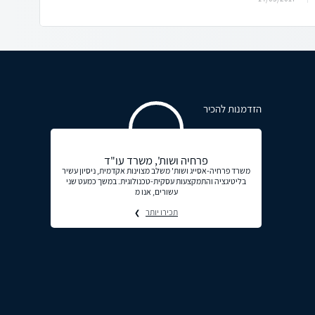
הזדמנות להכיר
פרחיה ושות', משרד עו"ד
משרד פרחיה-אסייג ושות' משלב מצוינות אקדמית, ניסיון עשיר
בליטיגציה והתמקצעות עסקית-טכנולוגית. במשך כמעט שני
עשורים, אנו מ
תכירו יותר