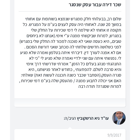
שכר דירה עבור עסק שנסגר
שלום רב, בבעלותי חלק ממגרש שנמצא בשותפות עם אחותי
במשך 20 שנה. לאחותי היה עסק לעצים בע"מ על המגרש. כל
תקופה זו אחותי לא שילמה לי דמי שכירות על החלק שלי
במגרש, למרות שביקשתי ממנה ע"י אימי.(אנחנו לא ביחסים
טובים., היא כעסה שאני לא מוכנה למכור לה החלק שלי במגרש)
לפני כשלושה חדשים שלחתי לה מכתב שאני דורשת הסכום .
אם לא אפנה לעורך דין. דיברתי איתה בטלפון ואמרה שלא מגיע
לי. נפגשתי איתה עם שני ילדיי ואמרה שלא מגיע לי "כי לא
התנהגתי מנהג בעלים כל הזמן." אמרתי שדרשתי דרך אימי
והיא סרבה לשלם. להפתעתי , כחודש לאחר פגישתנו , היא
סגרה העסק.(הסתבר שכבר כשנה תכננה לעשות זאת) שאלתי:
האם אני יכולה לתבוע ממנה / מהעסק שלה בע"מ דמי שכירות ,
למרות שסגרה? תודה רבה
עו"ד גיא הרשקוביץ
הגיב/ה:
9/9/2017