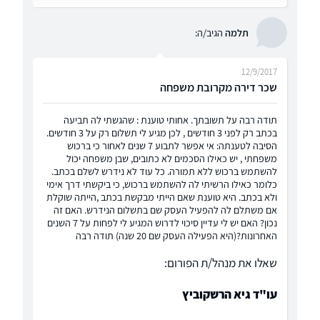
תלמה
הגיב/ה:
12/9/2017
שכר דירה מקרובת משפחה
תודה רבה על תשובתך. אחותי טוענת : שהגשתי לה תביעה
בכתב רק לפני 3 חודשים , לכן מגיע לי תשלום רק על 3 חודשים.
הסיבה לטענתה: אי אפשר לתבוע 7 שנים לאחור כי ברכוש
משפחתי , יש כאילו הסכמים לא כתובים, שבן משפחה יכול
להשתמש ברכוש ללא תמורה. כל עוד לא נידרש לשלם בכתב.
כלומר כאילו הרשיתי לה להשתמש ברכוש, כי ביקשתי דרך אימי
ולא בכתב. היא טוענת שאם הייתי מבקשת בכתב ,הייתה שוקלת
אם משתלם לה להפעיל העסק שם בתשלום הנידרש. האם זה
נכון? האם יש לי עדיין סיכוי לדרוש המגיע לי לפחות על 7 השנים
האחרונות?(היא הפעילה העסק שם 20 שנה) תודה רבה
שאלו את מנהל/ת הפורום:
עו"ד גיא הרשקוביץ