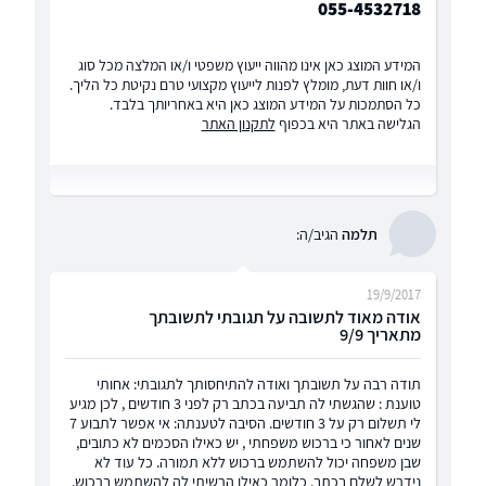
055-4532718
המידע המוצג כאן אינו מהווה ייעוץ משפטי ו/או המלצה מכל סוג
ו/או חוות דעת, מומלץ לפנות לייעוץ מקצועי טרם נקיטת כל הליך.
כל הסתמכות על המידע המוצג כאן היא באחריותך בלבד.
הגלישה באתר היא בכפוף
לתקנון האתר
תלמה
הגיב/ה:
19/9/2017
אודה מאוד לתשובה על תגובתי לתשובתך
מתאריך 9/9
תודה רבה על תשובתך ואודה להתיחסותך לתגובתי: אחותי
טוענת : שהגשתי לה תביעה בכתב רק לפני 3 חודשים , לכן מגיע
לי תשלום רק על 3 חודשים. הסיבה לטענתה: אי אפשר לתבוע 7
שנים לאחור כי ברכוש משפחתי , יש כאילו הסכמים לא כתובים,
שבן משפחה יכול להשתמש ברכוש ללא תמורה. כל עוד לא
נידרש לשלם בכתב. כלומר כאילו הרשיתי לה להשתמש ברכוש,