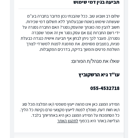
תביעה בגין דמי שימוש
שלום רב ושבוע טוב. ככל שהבנתי נכון מדובר בחברה בע"מ
שעשתה שימוש בשטח שבבעלותך ללא תשלום דמי שכירות.
חשוב להבין מה כוונתך שהעסק נסגר? האם החברה נסגרה על
ידי רשם החברות (גם אם עסק נסגר אין זה אומר שסברה
נסגרה). מעבר לכך ניתן לבחון אף תביעה אישית כנגדה כבעלת
מניות, במצבים מסוימים. את מוזמנת לפנות למשרדי לצורך
השלמת פרטים והמשך בדיקה, בדרכים המקובלות.
שאלו את מנהל/ת הפורום:
עו"ד גיא הרשקוביץ
055-4532718
המידע המוצג כאן אינו מהווה ייעוץ משפטי ו/או המלצה מכל סוג
ו/או חוות דעת, מומלץ לפנות לייעוץ מקצועי טרם נקיטת כל הליך.
כל הסתמכות על המידע המוצג כאן היא באחריותך בלבד.
הגלישה באתר היא בכפוף
לתקנון האתר