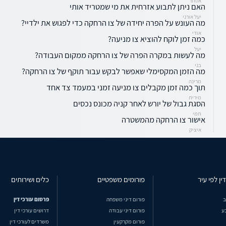
אסתר
האם ניתן לתבוע אזרחית את מי שמטריד אותי
יעל אורני
מה העונש על הפרה יחידה של צו הרחקה כדי לפגוש את ילדיי?
אודי
כמה זמן לוקח להוציא צו מניעה?
יעל
מה לעשות במקרה הפרה של צו הרחקה ממקום העבודה?
בני
מה הזמן המקסימלי שאפשר לבקש עבור תוקף של צו הרחקה?
מרינה
תוך כמה זמן מקבלים צו מניעה זמני במעמד צד אחד
מירית
הסגת גבול של יורש לאחר קניה מכונס נכסים
תמי
אישור צו הרחקה מהמשטרה
איציק
ין לפי עיר
פורומים משפטיים
כלים ושירותים
ב
פורום דיני משפחה
פרסום עורכי דין
ע
פורום דיני עבודה
דרושים עורכי דין
פורום מקרקעין
משרדים לעורכי דין