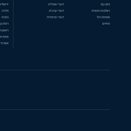
נזקי גוף
דוברי אנגלית
ירושלים
רשלנות רפואית
דוברי ערבית
חדרה
פשיטת רגל
דוברי צרפתית
נתניה
מיסים
רמת גן
ראשון ל
פתח תק
אשדוד