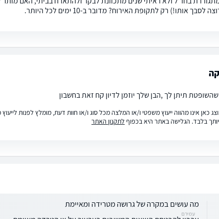
תגוררת בחו"ל ולא ראיתי שנים מתכוונת לבקר ולהתארח בביתי, האם מותר לי
ה לסבך אותו!) רק לתקופת האירוח? מדובר ב-10 ימים לכל היותר.
קה
שהשופטת תיתן לך ,הבן שלך יוזמן לדיון קח זאת בחשבון
ג כאן אינו מהווה ייעוץ משפטי ו/או המלצה מכל סוג ו/או חוות דעת, מומלץ לפנות לייעו
ותך בלבד. הגלישה באתר היא בכפוף
לתקנון האתר
מה עושים במקרה של גרושה מטרידה ומאיימת
עמירם