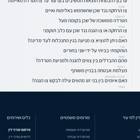
ערבון להבטחת הוצאות המשיבים בערעור על צו הטרדה מאיימת
מאיר
צו הרחקה נגד שכן שהשתמש באלימות ואיים
דניאלה
הטרדה ממושכת של שכן בקומה מעל
אהוד
צו הרחקה או צו הגנה נגד שכן עם כלב תוקפני
רענן
האם ניתן להוציא צו מניעה בגין התנכלות לעד מדינה?
אבי
הותקפתי בביתי על ידי שני בחורים
משה
מהם ההבדלים בין צווים להגנה ולמניעת הטרדה?
גיתית
מצלמת אבטחה בבניין משותף
(כינוי): miriam
האם איומים בין בני זוג מהווים עילה לבקש צו הגנה?
נעמי
ין לפי עיר
פורומים משפטיים
כלים ושירותים
ב
פורום דיני משפחה
פרסום עורכי דין
ע
פורום דיני עבודה
דרושים עורכי דין