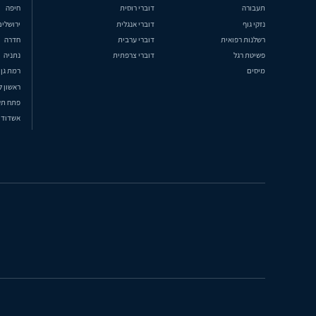
תעבורה
דוברי רוסית
חיפה
נזקי גוף
דוברי אנגלית
ירושלים
רשלנות רפואית
דוברי ערבית
חדרה
פשיטת רגל
דוברי צרפתית
נתניה
מיסים
רמת גן
ראשון ל
פתח תק
אשדוד