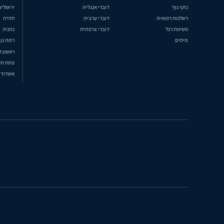
נזקי גוף
דוברי אנגלית
ירושלים
רשלנות רפואית
דוברי ערבית
חדרה
פשיטת רגל
דוברי צרפתית
נתניה
מיסים
רמת גן
ראשון ל
פתח תק
אשדוד