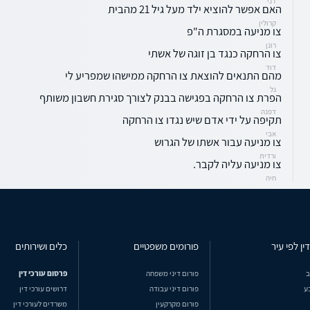
דני
האם אפשר להוציא ילד מעל גיל 21 מהבית
קרולין
צו מניעה במסגרת ה"פ
רונן
צו הרחקה כנגד בן זוגה של אשתי
דוד
מהם התנאים להוצאת צו הרחקה ממישהו שמפריע לי
גל
הפרת צו הרחקה בפגישה בבנק לצורך סגירת חשבון משותף
דפנה
תקיפה על ידי אדם שיש נגדו צו הרחקה
אבי
צו מניעה עבור אשתו של הגרוש
ורדית
צו מניעה עליה לקבר.
חיה
ין לפי עיר
פורומים משפטיים
כלים ושירותים
ב
פורום דיני משפחה
פרסום עורכי דין
ע
פורום דיני עבודה
דרושים עורכי דין
פורום מקרקעין
משרדים לעורכי דין