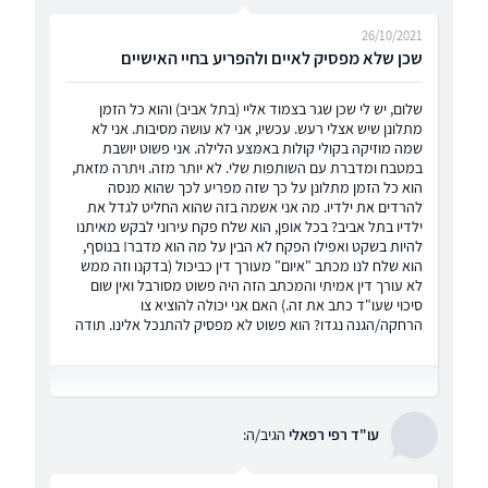
26/10/2021
שכן שלא מפסיק לאיים ולהפריע בחיי האישיים
שלום, יש לי שכן שגר בצמוד אליי (בתל אביב) והוא כל הזמן
מתלונן שיש אצלי רעש. עכשיו, אני לא עושה מסיבות. אני לא
שמה מוזיקה בקולי קולות באמצע הלילה. אני פשוט יושבת
במטבח ומדברת עם השותפות שלי. לא יותר מזה. ויתרה מזאת,
הוא כל הזמן מתלונן על כך שזה מפריע לכך שהוא מנסה
להרדים את ילדיו. מה אני אשמה בזה שהוא החליט לגדל את
ילדיו בתל אביב? בכל אופן, הוא שלח פקח עירוני לבקש מאיתנו
להיות בשקט ואפילו הפקח לא הבין על מה הוא מדבר! בנוסף,
הוא שלח לנו מכתב "איום" מעורך דין כביכול (בדקנו וזה ממש
לא עורך דין אמיתי והמכתב הזה היה פשוט מסורבל ואין שום
סיכוי שעו"ד כתב את זה.) האם אני יכולה להוציא צו
הרחקה/הגנה נגדו? הוא פשוט לא מפסיק להתנכל אלינו. תודה
עו"ד רפי רפאלי
הגיב/ה: