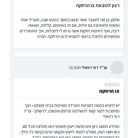
רצון להוצאת צו הרחקה
שלום, בן זוגי לשעבר אשר יצאנו במשך כמעט שנה, מטריד אותי
נפשית ולאחרונה גם פיזית, אם זה באיומים, קללות, הוצאת
דיבה, ואף דחיפות חזקות אשר גרמו לי לחבלות, איך מתמודדים
וממשיכים הלאה? ברצוני להוציא לו צו הרחקה. תודה
עו"ד רפי רפאלי
הגיב/ה:
10/8/2022
צו הרחקה
יש להגיש בקשה למניעת הטרדה מאיימת בבית משפט • הנך
מוזמנ/ת ליצור קשר להשלמת פרטים והכוונה, לרשותך- עו"ד
רפי רפאלי
המידע המוצג כאן אינו מהווה ייעוץ משפטי ו/או המלצה מכל סוג
ו/או חוות דעת, מומלץ לפנות לייעוץ מקצועי טרם נקיטת כל הליך.
כל הסתמכות על המידע המוצג כאן היא באחריותך בלבד.