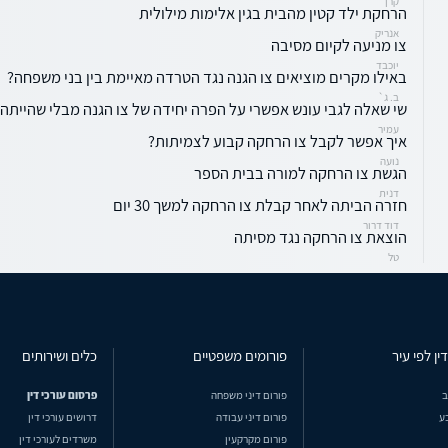
קרן
הרחקת ילד קטין מהבית בגין אלימות מילולית
אנריק
צו מניעה לקיום מסיבה
יוכבד
באילו מקרים מוציאים צו הגנה נגד הטרדה מאיימת בין בני משפחה?
ב. ג`
שי שאלה לגבי עונש אפשרי על הפרה יחידה של צו הגנה מבלי שהייתה 
עמיר
איך אפשר לקבל צו הרחקה קבוע לצמיתות?
נועה
הגשת צו הרחקה למורה בבית הספר
דנית
חזרה הביתה לאחר קבלת צו הרחקה למשך 30 יום
דוד דרור
הוצאת צו הרחקה נגד מסיתה
טל
ין לפי עיר
פורומים משפטיים
כלים ושירותים
ב
פורום דיני משפחה
פרסום עורכי דין
ע
פורום דיני עבודה
דרושים עורכי דין
פורום מקרקעין
משרדים לעורכי דין