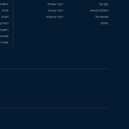
נזקי גוף
דוברי אנגלית
ירושלים
רשלנות רפואית
דוברי ערבית
חדרה
פשיטת רגל
דוברי צרפתית
נתניה
מיסים
רמת גן
ראשון ל
פתח תק
אשדוד