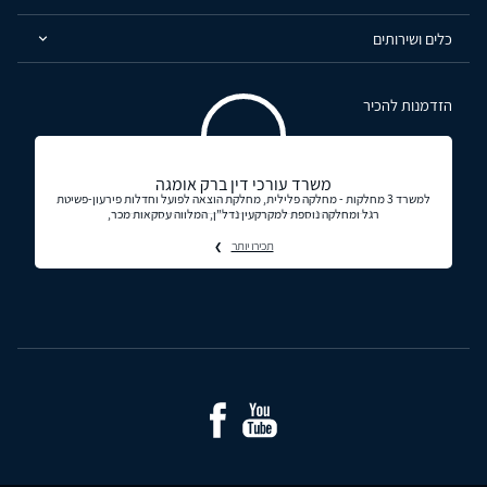
כלים ושירותים
הזדמנות להכיר
משרד עורכי דין ברק אומגה
למשרד 3 מחלקות - מחלקה פלילית, מחלקת הוצאה לפועל וחדלות פירעון-פשיטת
רגל ומחלקה נוספת למקרקעין נדל"ן, המלווה עסקאות מכר,
תכירו יותר