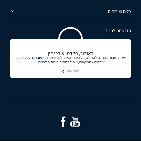
כלים ושירותים
הזדמנות להכיר
ראודור, פלדמן עורכי דין
אשרות עבודה והגירה לארה"ב, הליכי גרין קארד לבני משפחה, לעובדים ולמעסיקים,
אזרחות אמריקאית, טיפול בסירובים לויזות לרבות ו
תכירו יותר