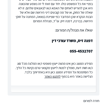
בפניי את כל המשפט כולו. יחד עם זאת לי זה נשמע שהכוונה
היא אכן להוריש לאחים של האמא ו/או לצאצאים שלהם. זו לא
שאלה של החוק, או של מה קובעים דיני הירושה שם אלא של
הבנת הנקרא שכן המדובר כפי שציינת בצוואה, המתנה על חוקי
הירושה. בברכה, דפנה זיס, עו"ד, מנהלת הפורום
שאלו את מנהל/ת הפורום:
דפנה זיס, משרד עורכי דין
055-4532707
המידע המוצג כאן אינו מהווה ייעוץ משפטי ו/או המלצה מכל סוג
ו/או חוות דעת, מומלץ לפנות לייעוץ מקצועי טרם נקיטת כל הליך.
כל הסתמכות על המידע המוצג כאן היא באחריותך בלבד.
הגלישה באתר היא בכפוף
לתקנון האתר
חזרה לפורום