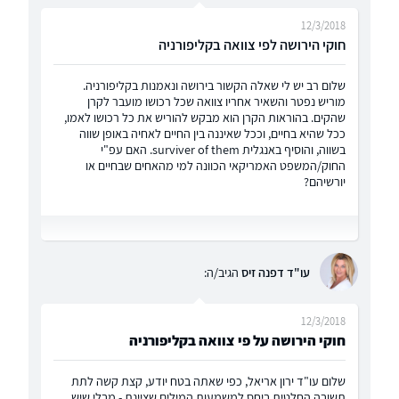
12/3/2018
חוקי הירושה לפי צוואה בקליפורניה
שלום רב יש לי שאלה הקשור בירושה ונאמנות בקליפורניה.
מוריש נפטר והשאיר אחריו צוואה שכל רכושו מועבר לקרן
שהקים. בהוראות הקרן הוא מבקש להוריש את כל רכושו לאמו,
ככל שהיא בחיים, וככל שאיננה בין החיים לאחיה באופן שווה
בשווה, והוסיף באנגלית surviver of them. האם עפ"י
החוק/המשפט האמריקאי הכוונה למי מהאחים שבחיים או
יורשיהם?
עו"ד דפנה זיס
הגיב/ה:
12/3/2018
חוקי הירושה על פי צוואה בקליפורניה
שלום עו"ד ירון אריאל, כפי שאתה בטח יודע, קצת קשה לתת
תשובה החלטית ביחס למשמעות המילים שציינת - מבלי שיש