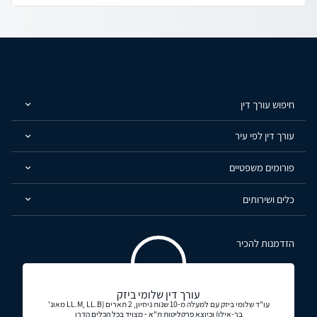
חיפוש עורך דין
עורך דין לפי עיר
פורומים משפטיים
כלים ושירותים
הזדמנות להכיר
עורך דין שלומי ביזק
עו"ד שלומי ביזק עם למעלה מ-10 שנות ניסיון, 2 תארים (LL.M, LL.B מאונ'
בר-אילן) וכיוצא פרקליטות ת"א - מצויד בכל הכלים הדרו