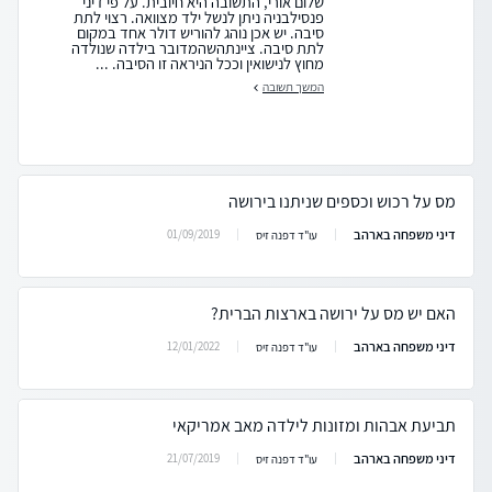
שלום אורי, התשובה היא חיובית. על פי דיני
פנסילבניה ניתן לנשל ילד מצוואה. רצוי לתת
סיבה. יש אכן נוהג להוריש דולר אחד במקום
לתת סיבה. ציינתהשהמדובר בילדה שנולדה
מחוץ לנישואין וככל הניראה זו הסיבה. ...
המשך תשובה
מס על רכוש וכספים שניתנו בירושה
דיני משפחה בארהב
01/09/2019
עו"ד דפנה זיס
האם יש מס על ירושה בארצות הברית?
דיני משפחה בארהב
12/01/2022
עו"ד דפנה זיס
תביעת אבהות ומזונות לילדה מאב אמריקאי
דיני משפחה בארהב
21/07/2019
עו"ד דפנה זיס