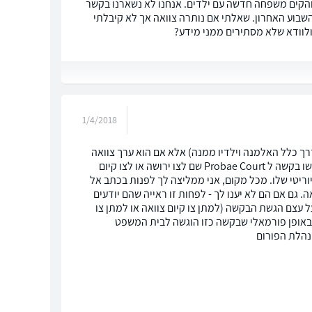
והקים משפחה חדשה עם ילדים. אנחנו לא נשארנו בקשר
סוף השבוע האחרון. שאלתי אם נותרה צוואה אך לא קיבלתי
ולוודא שלא מסתירים ממני מידע?
1/4/2018
דרך כלל האלמנה וילדיו ממנה) אלא אם הוא ערך צוואה
ונישל אותך לחלוטין באמצעותה. סביר להניח שבבוא העת המשפחה ששם (היורשים) יגישו בקשה ל Probae Court שם לצו ירושה או לצו קיום
וריטי שלו. מכל מקום, אני ממליצה לך לפנות בכתב אל
גם אם הם לא יענו לך - לפחות זו ראייה שהם יודעים
על עצם הגשת הבקשה (למתן צו קיום צוואה או למתן צו
 באופן פורמאלי שבקשה כזו הוגשה לבית המשפט
מנהלת הפורום