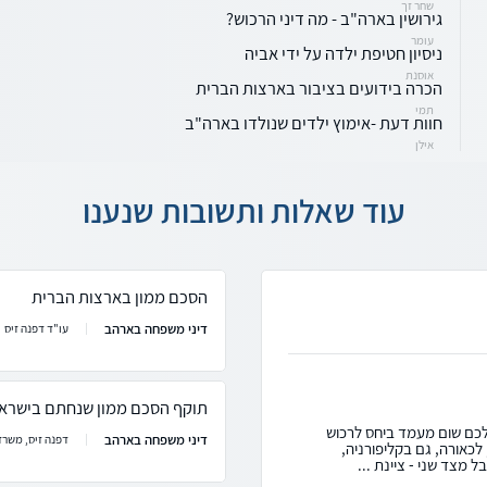
שחר זך
גירושין בארה"ב - מה דיני הרכוש?
עומר
ניסיון חטיפת ילדה על ידי אביה
אוסנת
הכרה בידועים בציבור בארצות הברית
תמי
חוות דעת -אימוץ ילדים שנולדו בארה"ב
אילן
עוד שאלות ותשובות שנענו
הסכם ממון בארצות הברית
דיני משפחה בארהב
עו"ד דפנה זיס
תוקף הסכם ממון שנחתם בישרא
 לכם שום מעמד ביחס לרכוש
דיני משפחה בארהב
דפנה זיס, משרד 
 לכאורה, גם בקליפורניה,
 מצד שני - ציינת ...