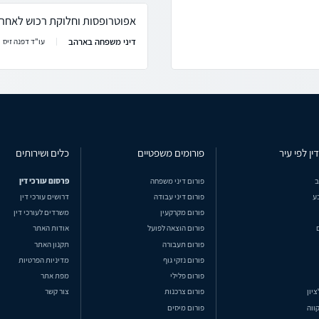
אפוטרופסות וחלוקת רכוש לאחר נ
דיני משפחה בארהב
עו"ד דפנה זיס
ין לפי עיר
פורומים משפטיים
כלים ושירותים
ב
פורום דיני משפחה
פרסום עורכי דין
ע
פורום דיני עבודה
דרושים עורכי דין
פורום מקרקעין
משרדים לעורכי דין
פורום הוצאה לפועל
אודות האתר
פורום תעבורה
תקנון האתר
פורום נזקי גוף
מדיניות הפרטיות
פורום פלילי
מפת אתר
ציון
פורום צרכנות
צור קשר
ווה
פורום מיסים