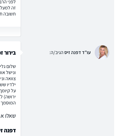
לפני הרב
תשובה חד
בירור ז
עו"ד דפנה זיס
הגיב/ה:
שלום גליה
צוואה ונ
ילדיו שש
על קיומך 
ירושה) ל
המוסמך שם
שאלו את
דפנה זי