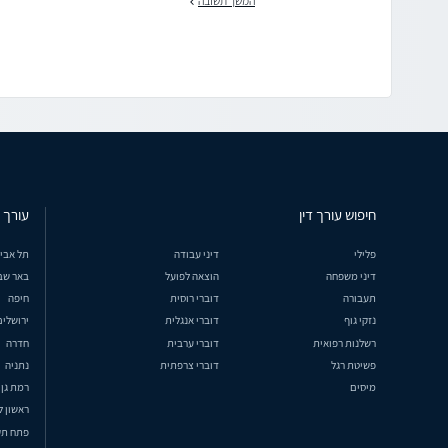
המשך תשובה
חיפוש עורך דין
עורך ד
פלילי
דיני עבודה
תל אבי
דיני משפחה
הוצאה לפועל
באר שב
תעבורה
דוברי רוסית
חיפה
נזקי גוף
דוברי אנגלית
ירושלים
רשלנות רפואית
דוברי ערבית
חדרה
פשיטת רגל
דוברי צרפתית
נתניה
מיסים
רמת גן
ראשון ל
פתח תק