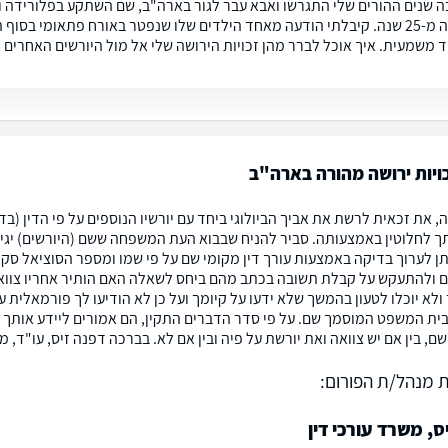
ה שנים ההורים שלי התגרשו ואבא עבר לגור בארה"ב, שם השתקע בפלורידה 
זה למעלה מ-25 שנה. קיבלתי הודעה מאחד הילדים שלו שנפטר באורח פתאומי ב
 משמעית. איך אוכל לברר מהן זכויות הירושה שלי אל מול היורשים האחרים 
כויות ירושה מהורה בארה"ב
, את זכאית לרשת את אביך הביולוגי ביחד עם יורשיו הנוספים על פי הדין (ב
יתן לערוך בדיקה באמצעות עורך דין מקומי שם על פי שמו ומספר הסוציאל סקי
ם ולהתעקש על קבלת תשובה בכתב מהם ביחס לשאלה האם הותיר אחריו צוואה. 
ולא יוכלו לטעון בהמשך שלא ידעו על קיומך ועל כן לא הודיעו לך פורמאלית 
בית המשפט המוסמך שם. על פי סדר הדברים התקין, הם אמורים ליידע אותך
, בין אם יש צוואה ואת יורשת על פיה ובין אם לא. בברכה דפנה זיס, עו"ד, 
 מנהל/ת הפורום:
ס, משרד עורכי דין