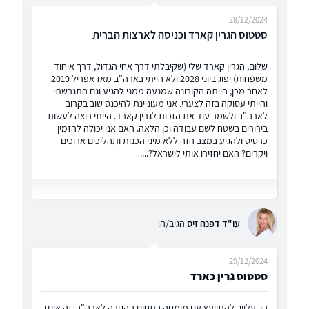
28/12/2024
סטטוס הגרין קארד וכניסה לארצות הברית
שלום, הגרין קארד שלי (שקיבלתי דרך אחי הגדול, דרך איחוד
משפחות) יפוג ביוני 2028 ולא הייתי בארה"ב מאז אפריל 2019.
לאחר מכן, הייתה הקורונה שמנעה ממני להגיע וגם התגרשתי
והייתי עסוקה בזה לצערי. אני מעוניינת להיכנס שוב בקרוב
לארה"ב ולשמר עוד את הזכות לגרין קארד. הייתי רוצה לעשות
בירורים בשטח לשם עבודה וכן הלאה. האם אני יכולה להזמין
כרטיס ולהגיע במצב הזה ללא מיני הכנות ותהליכים ארוכים
ויקרים? האם יחזירו אותי לישראל?....
עו"ד דפנה זיס
הגיב/ה:
29/12/2024
סטטוס גרין כארד
הי, עלייך להתייעץ עם מומחה בתחום ההגירה לארה"ב. זה איננו