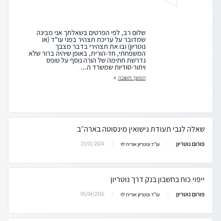
שלום רב, לפי הפרטים בשאלתך אני מבינה
שמדובר על עריכת תצהיר בפני עו"ד (או
נוטריון) ובו את תצהירי בדבר מצבך
המשפחתי, חד-הורית, באופן שיהיה ברור שלא
נדרשת חתימה של הורה נוסף על טופס
ויתור-סודיות שמשרד ה...
המשך תשובה
שאלה לגבי תעודת נישואין מינסוטה בארה״ב
פורום נוטריון
23/01/2024
עו"ד ונוטריון אורית לוי
ייפוי כוח בחשבון בנק דרך נוטריון
פורום נוטריון
05/04/2016
עו"ד ונוטריון אורית לוי