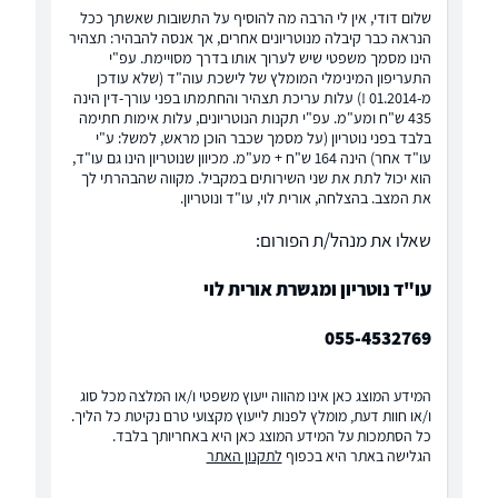
שלום דודי, אין לי הרבה מה להוסיף על התשובות שאשתך ככל
הנראה כבר קיבלה מנוטריונים אחרים, אך אנסה להבהיר: תצהיר
הינו מסמך משפטי שיש לערוך אותו בדרך מסויימת. עפ"י
התעריפון המינימלי המומלץ של לישכת עוה"ד (שלא עודכן
מ-01.2014 !) עלות עריכת תצהיר והחתמתו בפני עורך-דין הינה
435 ש"ח ומע"מ. עפ"י תקנות הנוטריונים, עלות אימות חתימה
בלבד בפני נוטריון (על מסמך שכבר הוכן מראש, למשל: ע"י
עו"ד אחר) הינה 164 ש"ח + מע"מ. מכיוון שנוטריון הינו גם עו"ד,
הוא יכול לתת את שני השירותים במקביל. מקווה שהבהרתי לך
את המצב. בהצלחה, אורית לוי, עו"ד ונוטריון.
שאלו את מנהל/ת הפורום:
עו"ד נוטריון ומגשרת אורית לוי
055-4532769
המידע המוצג כאן אינו מהווה ייעוץ משפטי ו/או המלצה מכל סוג
ו/או חוות דעת, מומלץ לפנות לייעוץ מקצועי טרם נקיטת כל הליך.
כל הסתמכות על המידע המוצג כאן היא באחריותך בלבד.
הגלישה באתר היא בכפוף
לתקנון האתר