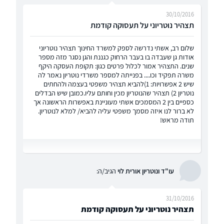
30/10/2016
תצהיר נוטריוני על תעסוקה קודמת
שלום רב, אשתי נדרשה לספק למשרד החינוך תצהיר נוטריוני
אודות גן שעבדה בו בעבר הרחוק כגננת והגן נסגר מזה מספר
שנים. התצהיר אמור לכלול פרטים כגון: תקופת העסקה היקף
משרה תפקיד וכו.... בפנייתה למספר משרדי נוטריון נאמר לה
שיש 2 אפשרויות: 1)להביא תצהיר משפטי בעצמה ולהחתים
נוטריון 2) תצהיר שהנוטריון מכין וחותם עליו.כמובן שיש הבדלים
כספיים בין 2 המסמכים אשתי מעוניינת באפשרות הראשונה אך
לא ברור לנו איזה מסמך משפטי עליה להביא/ למלא לנוטריון.
תודה מראש!
עו"ד ונוטריון אורית לוי
הגיב/ה:
31/10/2016
תצהיר נוטריוני על תעסוקה קודמת