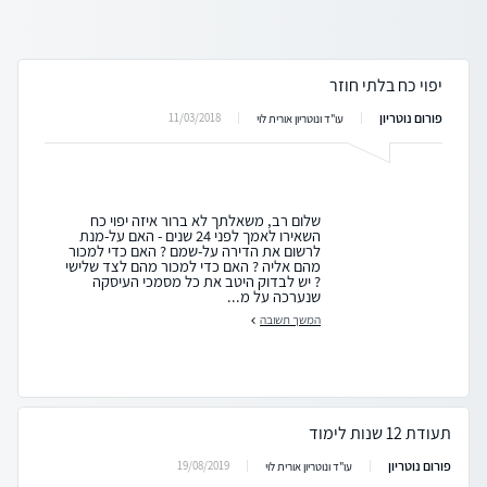
יפוי כח בלתי חוזר
פורום נוטריון
11/03/2018
עו"ד ונוטריון אורית לוי
שלום רב, משאלתך לא ברור איזה יפוי כח
השאירו לאמך לפני 24 שנים - האם על-מנת
לרשום את הדירה על-שמם ? האם כדי למכור
מהם אליה ? האם כדי למכור מהם לצד שלישי
? יש לבדוק היטב את כל מסמכי העיסקה
שנערכה על מ...
המשך תשובה
תעודת 12 שנות לימוד
פורום נוטריון
19/08/2019
עו"ד ונוטריון אורית לוי