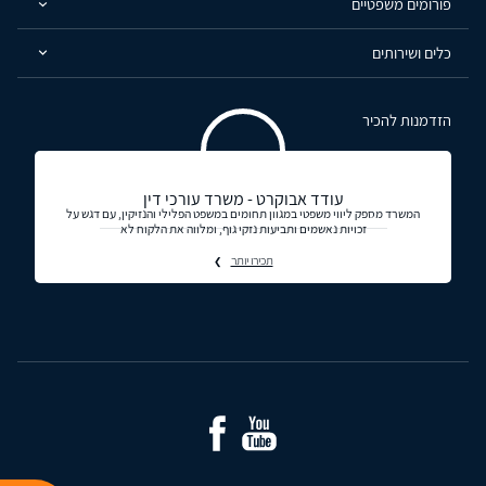
פורומים משפטיים
כלים ושירותים
הזדמנות להכיר
עודד אבוקרט - משרד עורכי דין
המשרד מספק ליווי משפטי במגוון תחומים במשפט הפלילי והנזיקין, עם דגש על
זכויות נאשמים ותביעות נזקי גוף, ומלווה את הלקוח לא
תכירו יותר