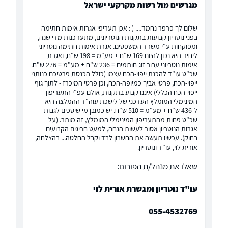
מגרשים מול רשות מקרקעי ישראל
שלום לך פרפר נחמד.... ( : אכן תעריפי אגרות אימות חתימה
בפני נוטריון קבועות בתקנות הנוטריונים, מתעדכנות מדי שנה,
ומפוקחות ע"י משרד המשפטים. אגרת אימות חתימה נוטריוני
ליחיד היא נכון להיום 169 ש"ח + מע"מ = 198 ש"ח, ואגרת
אימות נוטריוני עבור זוג חותמים = 236 ש"ח + מע"מ = 276 ש"ח.
שכ"ט עו"ד להכנת ייפוי-הכח עצמו (כולל הכנסת פרטיכם כנותני
ייפוי-הכח, פרטי אביך כמיופה-הכח, וכן פרטי המיכרז - לתוך גוף
ייפוי-הכח הכללי) איננו קבוע בתקנות, אולם עפ"י התעריפון
המינימלי המומלץ העדכני של לישכת עוה"ד ההמלצה היא
ל-436 ש"ח + מע"מ = 510 ש"ח. יש כמובן מי שיסכים לגבות
שכ"ט פחות מהתעריפון המינימלי המומלץ, זה מותר. (על
אגרות הנוטריון אסור לעשות הנחה, למעט חריגים הקבועים
בחוק). עכשיו תעשה את החשבון לבד וקבל החלטה... בהצלחה,
אורית לוי, עו"ד ונוטריון.
שאלו את מנהל/ת הפורום:
עו"ד נוטריון ומגשרת אורית לוי
055-4532769