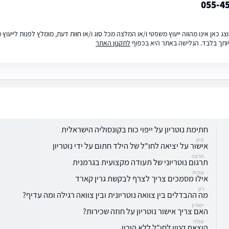
055-4
ג כאן אינו מהווה ייעוץ משפטי ו/או המלצה מכל סוג ו/או חוות דעת, מומלץ לפנות לייעו
ותך בלבד. הגלישה באתר היא בכפוף
לתקנון האתר
חתימת נוטריון על ייפוי כוח בקונסוליה הישראלית
ציון
אישור על יציאה לחו"ל של הילד חתום על ידי נוטריון
תרצה
תרגום נוטריוני של תעודה מקצועית בגרמנית
עמית
אילו מסמכים צריך לצרף לבקשת גרין קארד
רון
מה ההבדלים בין צוואה נוטריונית ובין צוואה רגילה ומה עדיף?
ישורון
האם צריך אישור נוטריון על חוזה שכירות?
שולה
הוצאת קטין לחו"ל ללא הוריו