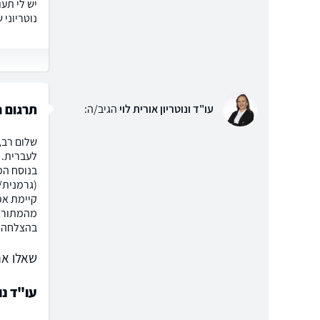
יש לי תע
נוטריוני 
תרגום נ
עו"ד ונוטריון אורית לוי
הגיב/ה:
שלום רב, 
קיימת אפש
מהמתורגמ
בהצלחה, א
שאלו את
עו"ד נו