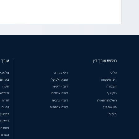
חיפוש עורך דין
עורך ד
פלילי
דיני עבודה
תל אבי
דיני משפחה
הוצאה לפועל
באר שב
תעבורה
דוברי רוסית
חיפה
נזקי גוף
דוברי אנגלית
ירושלים
רשלנות רפואית
דוברי ערבית
חדרה
פשיטת רגל
דוברי צרפתית
נתניה
מיסים
רמת גן
ראשון ל
פתח תק
אשדוד