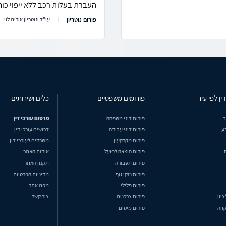
העברת בעלות רכב ללא ייפוי כוח
פורום נוטריון
עו"ד ונוטריון אורית לוי
ין לפי עיר
פורומים משפטיים
כלים ושירותים
ב
פורום דיני משפחה
פרסום עורכי דין
ע
פורום דיני עבודה
דרושים עורכי דין
פורום מקרקעין
משרדים לעורכי דין
פורום הוצאה לפועל
אודות האתר
פורום תעבורה
תקנון האתר
פורום נזקי גוף
מדיניות הפרטיות
פורום פלילי
מפת אתר
ציון
פורום צרכנות
צור קשר
ווה
פורום מיסים