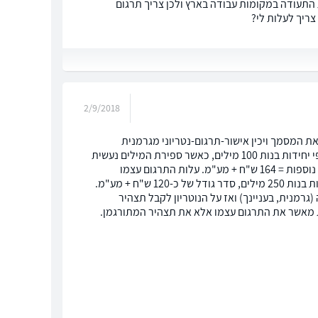
ת התעודה במקומות עבודה בארץ ולכן צריך תרגום
צריך לעלות לי?
2/9/2018
 את המסמך ויכין אישור-תרגום-נטריוני מגרמנית
לעברית. עלויות: האגרה הנוטריונית עבור תרגום קבועה בתקנות-האגרות, ומתבצעת לפי יחידות בנות 100 מילים, כאשר ספירת המילים נעשית
בנוסח המתורגם. עבור 100 המילים הראשונות = 206 ש"ח + מע"מ, עבור כל 100 מילים נוספות = 164 ש"ח + מע"מ. עלות התרגום עצמו
(גרמנית/עברית) נתונה לשיקול דעתו של הנוטריון. לרוב עלות התרגום נעשית לפי יחידות בנות 250 מילים, סדר גודל של כ-120 ש"ח + מע"מ.
גרמנית, בעניינך) ואז על הנוטריון לקבל תצהיר
 מאשר את התרגום עצמו אלא את תצהיר המתורגמן.