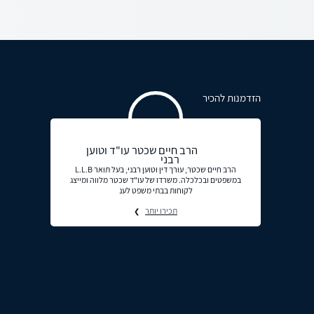
הזדמנות להכיר
הרב חיים שכטר עו"ד וטוען
רבני
הרב חיים שכטר, עורך דין וטוען רבני, בעל תואר L.L.B
במשפטים ובכלכלה. משרדו של עו"ד שכטר מלווה ומייצג
לקוחות בבתי משפט לענ
תכירו יותר