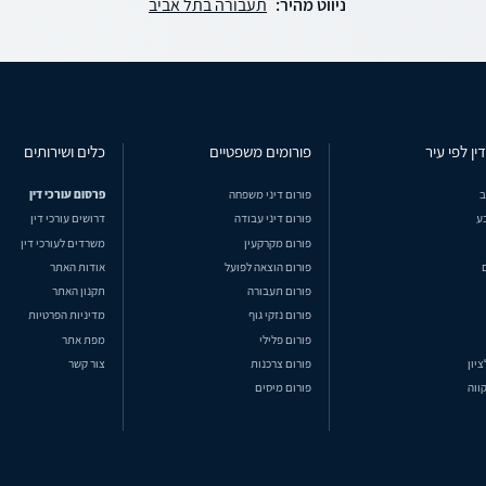
ניווט מהיר:
תעבורה בתל אביב
ין לפי עיר
פורומים משפטיים
כלים ושירותים
ב
פורום דיני משפחה
פרסום עורכי דין
ע
פורום דיני עבודה
דרושים עורכי דין
פורום מקרקעין
משרדים לעורכי דין
פורום הוצאה לפועל
אודות האתר
פורום תעבורה
תקנון האתר
פורום נזקי גוף
מדיניות הפרטיות
פורום פלילי
מפת אתר
ציון
פורום צרכנות
צור קשר
ווה
פורום מיסים