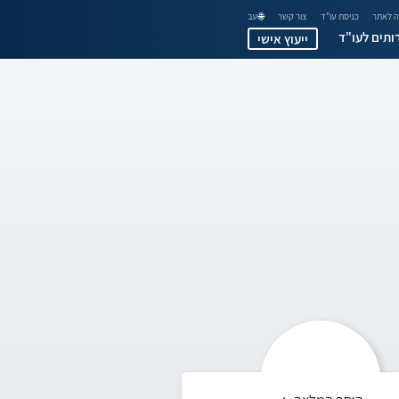
 לאתר
כניסת עו"ד
צור קשר
🌐 עב
ותים לעו"ד
ייעוץ אישי