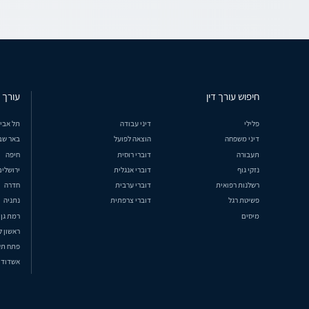
חיפוש עורך דין
עורך ד
פלילי
דיני עבודה
תל אבי
דיני משפחה
הוצאה לפועל
באר שב
תעבורה
דוברי רוסית
חיפה
נזקי גוף
דוברי אנגלית
ירושלים
רשלנות רפואית
דוברי ערבית
חדרה
פשיטת רגל
דוברי צרפתית
נתניה
מיסים
רמת גן
ראשון ל
פתח תק
אשדוד