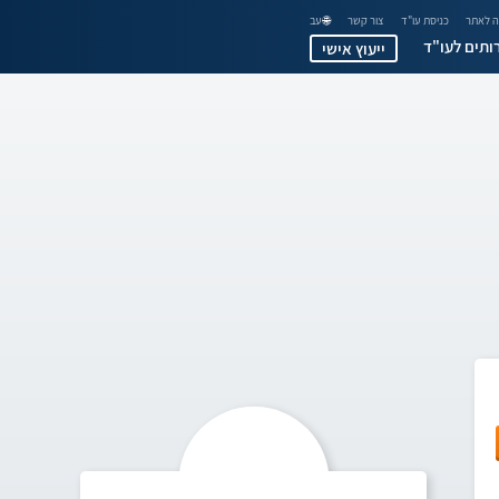
 לאתר
כניסת עו"ד
צור קשר
🌐 עב
ותים לעו"ד
ייעוץ אישי