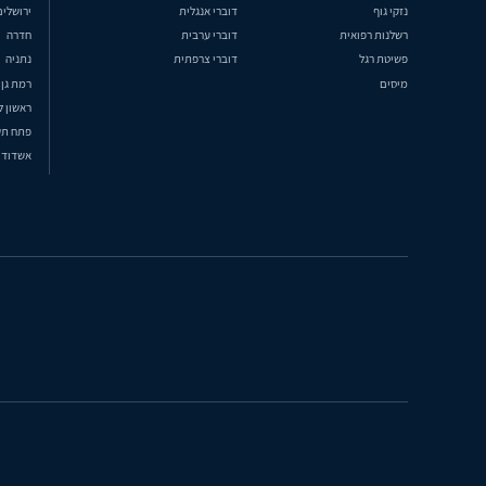
נזקי גוף
דוברי אנגלית
ירושלים
רשלנות רפואית
דוברי ערבית
חדרה
פשיטת רגל
דוברי צרפתית
נתניה
מיסים
רמת גן
ראשון ל
פתח תק
אשדוד