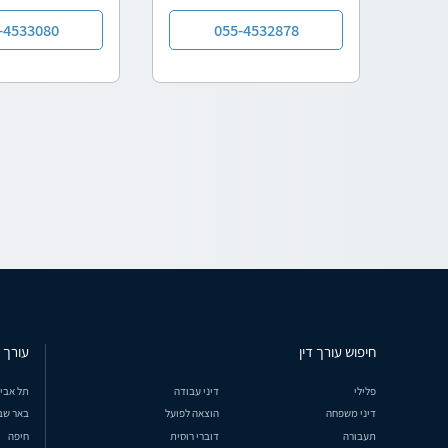
-4533080
055-4532878
חיפוש עורך דין
עורך ד
פלילי
דיני עבודה
תל אבי
דיני משפחה
הוצאה לפועל
באר שב
תעבורה
דוברי רוסית
חיפה