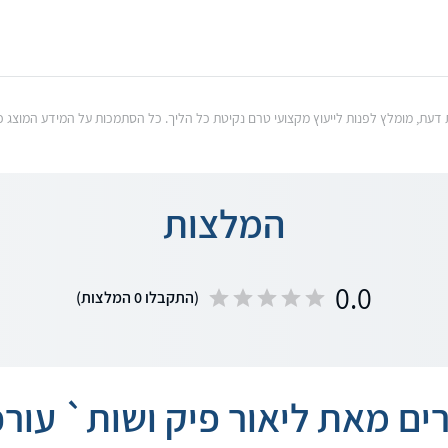
וות דעת, מומלץ לפנות לייעוץ מקצועי טרם נקיטת כל הליך. כל הסתמכות על המידע המוצ
המלצות
0.0
(התקבלו 0 המלצות)
ם מאת ליאור פיק ושות` עורכי