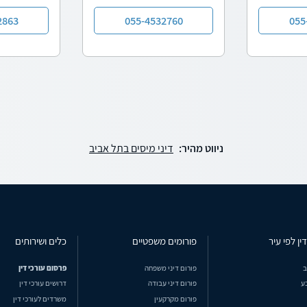
2863
055-4532760
055
ניווט מהיר:
דיני מיסים בתל אביב
ין לפי עיר
פורומים משפטיים
כלים ושירותים
ב
פורום דיני משפחה
פרסום עורכי דין
ע
פורום דיני עבודה
דרושים עורכי דין
פורום מקרקעין
משרדים לעורכי דין