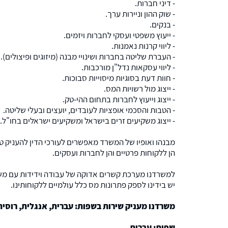
- דיני חברות.
- שוק ההון וניירות ערך.
- בנקים.
- ייעוץ משפטי ועסקי לחברות ויזמים.
- ליווי קרנות נאמנות.
- העברת שליטה בחברות ושינויי מבנה (מיזוגים ופיצולים).
- ליווי עסקאות נדל"ן מורכבות.
- חוות דעת בסוגיות מיסוייות סבוכות.
- ייצוג מול רשויות המס.
- ייצוג וייעוץ לחברות בתחום ההי-טק.
- הטבות והסכמי אופציות לעובדים, יועצים ובעלי שליטה.
- ייצוג משקיעים זרים בישראל ומשקיעים ישראלים בחו"ל.
מבנהו ואופיו של המשרד מאפשרים לעורכי הדין להעניק טיפו
הן ללקוחות פרטיים והן לחברות ועסקים.
למשרדנו מערכת קשרים אדוקה של עבודה וידידות עם משרד
יש בידינו לספק פתרונות מס כלל עולמיים ללקוחותינו.
משרדנו מעניק שירות בשפות: עברית, אנגלית, רוסית
שפות: עברית