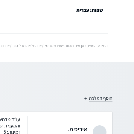
שפות: עברית
המידע המוצג כאן אינו מהווה ייעוץ משפטי ו/או המלצה מכל סוג ו/או ח
הוסף המלצה
עו״ד מדהים 
והמעמד. שוחחתי עם 5 עורכי דין אחרים ואף א
איריס מ.
זמינות: 5