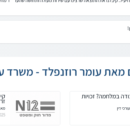
ויעיל. קיבלנו את התוצאה שרצינו עם שירות מעולה ותחושה שהעו``ד מחייב
!
מאת עומר רוזנפלד - משרד עור
ודה במלחמה? זכויות
קיד
זר
רכי דין
מאת:
025