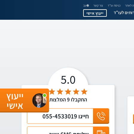
 לאתר
כניסת עו"ד
צור קשר
🌐 עב
ותים לעו"ד
ייעוץ אישי
5.0
ייעוץ
התקבלו
9
המלצות
אישי
חייגו
055-4533019