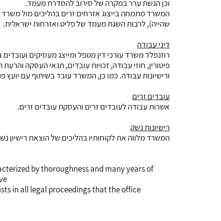
וכן הגשת ערר במקרה של סירוב להסדרת מעמד.
המשרד מתמחה בייצוג אזרחים זרים בהליכים מול משרד הפ
שהייה), לרבות השגת מעמד של פליט ואזרחות ישראלית.
דיני עבודה
רוזנפלד משרד עורכי דין מטפל ומייצג מעסיקים ועובדים בנו
פיטורין, חוזי עבודה, זכויות עובדים, תנאי העסקה והרע
ורישיונות עבודה. כמו כן, המשרד עובד בשיתוף עם יועץ פנס
עובדים זרים
אשרות עבודה לעובדים זרים והעסקת עובדים זרים.
רישיונות נשק
המשרד מלווה את לקוחותיו בהליכים של הוצאת רישיון נש
acterized by thoroughness and many years of
ve
ts in all legal proceedings that the office