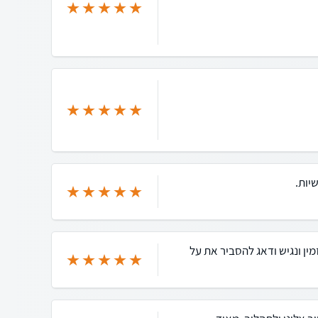
יות.
מין ונגיש ודאג להסביר את על