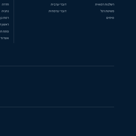
רשלנות רפואית
דוברי ערבית
חדרה
פשיטת רגל
דוברי צרפתית
נתניה
מיסים
רמת גן
ראשון ל
פתח תק
אשדוד