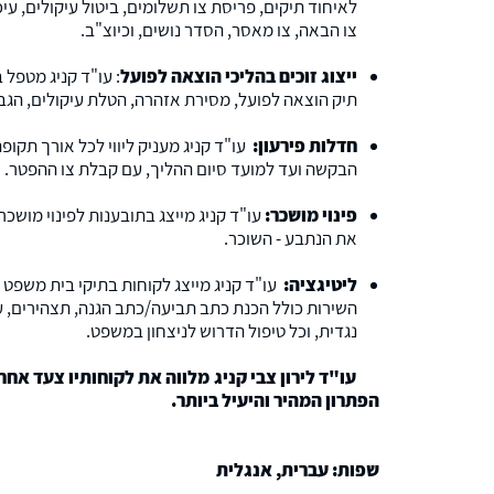
לאיחוד תיקים, פריסת צו תשלומים, ביטול עיקולים, עי
צו הבאה, צו מאסר, הסדר נושים, וכיוצ"ב.
ייצוג זוכים בהליכי הוצאה לפועל
: עו"ד קניג מטפל
תיק הוצאה לפועל, מסירת אזהרה, הטלת עיקולים, הגבל
חדלות פירעון
:
עו"ד קניג מעניק ליווי לכל אורך תקופ
הבקשה ועד למועד סיום ההליך, עם קבלת צו ההפטר.
פינוי מושכר
:
עו"ד קניג מייצג בתובענות לפינוי מושכר,
את הנתבע - השוכר.
ליטיגציה
:
עו"ד קניג מייצג לקוחות בתיקי בית משפט
השירות כולל הכנת כתב תביעה/כתב הגנה, תצהירים, ע
נגדית, וכל טיפול הדרוש לניצחון במשפט.
עו"ד לירון צבי קניג מלווה את לקוחותיו צעד אחר
הפתרון המהיר והיעיל ביותר.
שפות: עברית, אנגלית