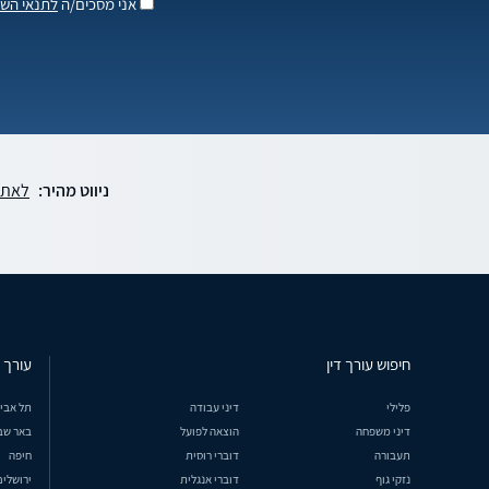
אני מסכים/ה
לתנאי השי
ניווט מהיר:
לאתר
חיפוש עורך דין
עורך ד
פלילי
דיני עבודה
תל אבי
דיני משפחה
הוצאה לפועל
באר שב
תעבורה
דוברי רוסית
חיפה
נזקי גוף
דוברי אנגלית
ירושלים