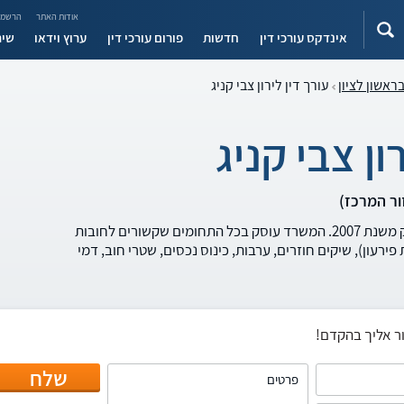
אודות האתר
הרשמה
אינדקס עורכי דין
חדשות
פורום עורכי דין
ערוץ וידאו
שיר
ראשון לציון
עורך דין לירון צבי קניג
ון צבי קניג
משרד עורך דין לירון קניג בעל ותק משנת 2007. המשרד עוסק בכל התחומים שקשורים לחובות
פירעון), שיקים חוזרים, ערבות, כינוס נכסים, שטרי חוב, דמי
ר אליך בהקדם!
שלח