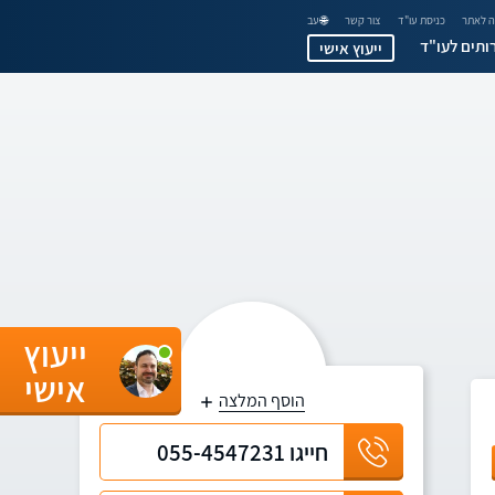
 לאתר
כניסת עו"ד
צור קשר
🌐 עב
ותים לעו"ד
ייעוץ אישי
ייעוץ
אישי
הוסף המלצה
חייגו
055-4547231