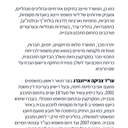
כמו כן, המשרד מייצג בתיקים אזרחיים ובהליכים מנהליים,
ומעניק שירותים של ליווי משפטי וייצוג בוועדות מקומיות,
מרחביות, מחוזיות וארציות (לרבות בולחו"ף ובולנת"ע),
בהתנגדויות, בהליכי ערר, בעתירות מנהליות ובערעורים
מורכבים בתחום התכנון והבנייה.
יתרה מכך, המשרד מלווה פרויקטים, יזמים, חברות,
מוסדות ולקוחות פרטיים במשא מתן משפטי לכריתת
הסכמי מכר במקרקעין וזאת משלב הבדיקה התכנונית,
כריתת הסכם ועד לשלב מסירת החזקה ורישום הנכס על
שם הרוכש.
עו"ד צביקה אייזנברג
בוגר תואר ראשון במשפטים
מטעם אוניברסיטת חיפה, ובעל רישיון בעריכת דין משנת
2001. בעל ניסיון עשיר של מעל 18 שנים בתחום התכנון
והבנייה, המקרקעין ובתחום המשפט המנהלי. בעברו שימש
כיועץ משפטי ב-6 ועדות מקומיות לתכנון ובניה באזור
הצפון, כמו גם, החזיק בהסמכה של תובע מטעם היועץ
המשפטי לממשלה, בהליכים לפי פרק י' לחוק התכנון
והבניה. משנת 2007 ועד היום משמש כעו"ד עצמאי המייצג