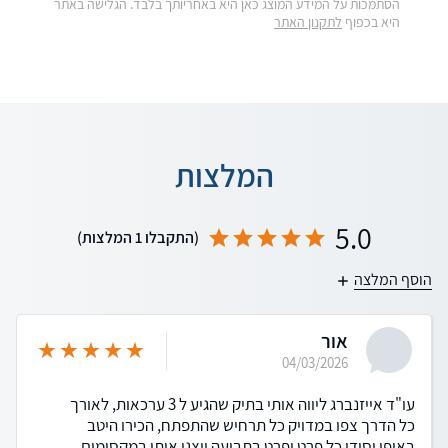
הסתמכות על המידע המוצג כאן היא באחריותך בלבד. הגלישה באתר
היא בכפוף
לתקנון האתר
המלצות
5.0
(התקבלו 1 המלצות)
הוסף המלצה
אור
04/03/2026
עו"ד אייזנברג ליווה אותי בתיק שהגיע ל 3 ערכאות, לאורך
כל הדרך צפו במדויק כל תרחיש שהתפתח, הכירו היטב
באופן יסודי כל פרט ופרט בתביעה ויצגו אותי במקסימום.