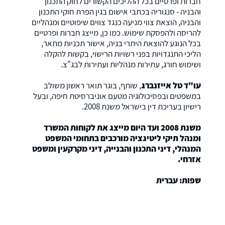
חברות ופרטיים בכל ההליכים הקשורים לחוק התכנון
והבניה - סנגוריה בכתבי אישום בגין הפרת חוקי התכנון
והבניה, הוצאת צווי מניעה כנגד צווים שיפוטיים ומנהליים
להריסה ולהפסקת שימוש. כמו כן, מייצג חברות ופרטיים
בכל הנוגע להוצאת היתרי בניה, אישור תכניות מתאר,
הליכי התנגדויות בפני רשויות הרישוי, בקשות להקלה
ושימוש חורג, עתירות מנהליות ועתירות לבג"צ.
עו"ד טל אייזנברג
, שותף, בוגר תואר ראשון משולב
במשפטים ובפסיכולוגיה מטעם אוניברסיטת חיפה, ובעל
רישיון בעריכת דין בישראל משנת 2008.
משנת 2008 ועד היום מייצג את לקוחות המשרד
ומנהל תיקי ליטיגציה מורכבים בתחומי המשפט
המנהלי, דיני התכנון והבנייה, דיני מקרקעין ומשפט
אזרחי.
שפות: עברית