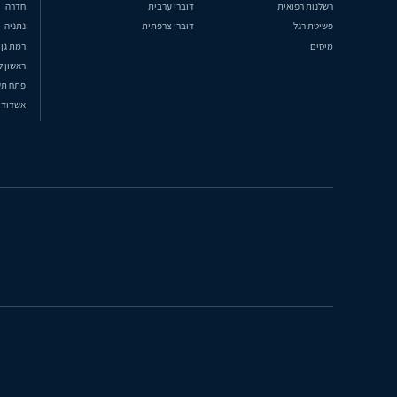
רשלנות רפואית
דוברי ערבית
חדרה
פשיטת רגל
דוברי צרפתית
נתניה
מיסים
רמת גן
ראשון ל
פתח תק
אשדוד