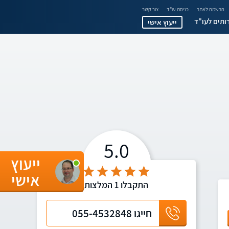
הרשמה לאתר
כניסת עו"ד
צור קשר
ותים לעו"ד
ייעוץ אישי
5.0
ייעוץ
אישי
התקבלו
1
המלצות
חייגו
055-4532848