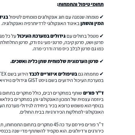
תחומי טיפול והתמחות
:
✔ מומחה שנמנה עם חוג אונקולוגים מומחים לטיפול
בגיד
המין והשתן
באיגוד האונקולוגי לרדיותרפיה ואונקולוגיה.
✔ מטפל בחולים עם
גידולים במערכת העיכול
על כל מגו
סרטן ושט, סרטן קיבה, סרטני מעי גס ודק, סרטן החלחולת 
כמו גם סרטן לבלב כיס מרה ודרכי מרה.
✔
סרטן הערמונית שלפוחית שתן כליה ואשכים.
✔ מתמחה גם
בטיפולים איזוריים לכבד
במערכת העיכול הידועים בשם גיסט GIST וגידולים נוירויאנדוקרינים.
ד"ר פורים
שותף במחקרים רבים, כולל מחקרים בתחום גי
ביוזמה עצמית של המכון האונקולוגי והן במחקרים בינלא
בנוסף הוא משמש כרופא בכיר ביחידה לגידולי מערכת העי
האונקולוגי למחלקות הכירורגיות בבית החולים.
ד"ר פורים פירסם עד כה 45 מחקרים בתחום 
כירורגים ורדיולוגים. הוא מקפיד להשתתף מדי שנה בכנס