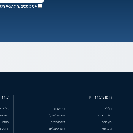
אני מסכים/ה
לתנאי השי
חיפוש עורך דין
עורך ד
פלילי
דיני עבודה
תל אבי
דיני משפחה
הוצאה לפועל
באר שב
תעבורה
דוברי רוסית
חיפה
נזקי גוף
דוברי אנגלית
ירושלים