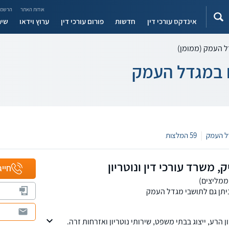
אודות האתר
הרשמה
אינדקס עורכי דין
חדשות
פורום עורכי דין
ערוץ וידאו
שיר
דל העמק (ממומן)
ים במגדל העמק
|
59 המלצות
ק, משרד עורכי דין ונוטריון
חייג
יתן גם לתושבי מגדל העמק
הרע, ייצוג בבתי משפט, שירותי נוטריון ואזרחות זרה.