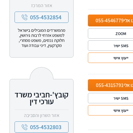
אזור המרכז
055-4532854
ו אלי
055-4546779
מהמשרדים המובילים בישראל
ZOOM
למשפט אזרחי לרבות גירושין,
חלוקת נכסים, משפט מסחרי,
מקרקעין, דיני עבודה ועוד
SMS ישיר
ייעוץ אישי
ו אלי
055-4315791
קובץ'-חביבי משרד
SMS ישיר
עורכי דין
ייעוץ אישי
אזור השרון והסביבה
055-4532803