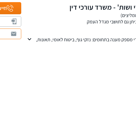
י ושות' - משרד עורכי דין
ווה כל תיק למציאת הפתרון המתאים לכל לקוח .
חייג
י בניה ולטיגציה אזרחית ומסחרית.
יתן גם לתושבי מגדל העמק
זרי מספק מענה בתחומים: נזקי גוף, ביטוח לאומי, תאונות,
ואית, דיני עבודה וחדלות פירעון.