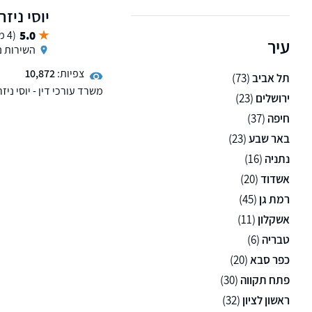
יוסי ניזר
את המציאות הכלכלית המל
5.0
(4 ממליצים)
בנוסף המשרד עוסק בליקוי
עיר
השירות נ
צפיות:
10,872
תל אביב
(73)
משרד עורכי דין - יוסי ני
ירושלים
(23)
משרד הביטחון, רשלנות רפ
חיפה
(37)
באר שבע
(23)
נתניה
(16)
אשדוד
(20)
רמת גן
(45)
אשקלון
(11)
טבריה
(6)
כפר סבא
(20)
פתח תקווה
(30)
ראשון לציון
(32)