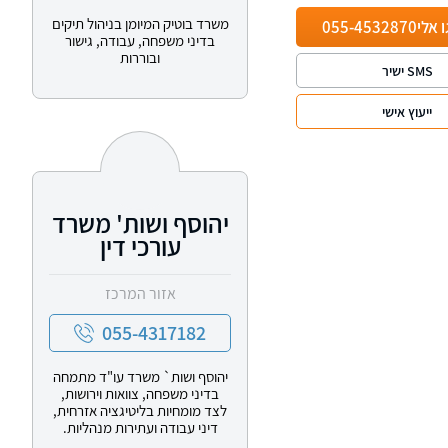
משרד בוטיק המיומן בניהול תיקים
ו אלי
055-4532870
בדיני משפחה, עבודה, גישור
ובוררות
SMS ישיר
ייעוץ אישי
יהוסף ושות' משרד
עורכי דין
אזור המרכז
055-4317182
יהוסף ושות` משרד עו"ד מתמחה
בדיני משפחה, צוואות וירושות,
לצד מומחיות בליטיגציה אזרחית,
דיני עבודה ועתירות מנהליות.