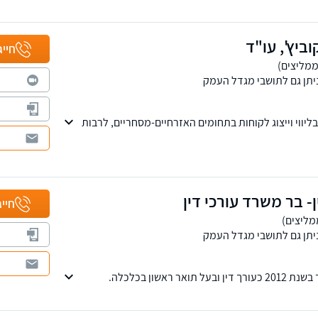
וביץ', עו"ד
חייג
יתן גם לתושבי מגדל העמק
ת ניסיון בליווי וייצוג לקוחות בתחומים האזרחיים-מסחריים, לרבות
הליכי חדלות פירעון, פירוק והבראה של חברות, הוצאה
ות המשרד שורה ארוכה של הישגים והצלחות עבור מאות
תאגידים.
ן- בר משרד עורכי דין
חייג
יתן גם לתושבי מגדל העמק
ר ראשון בכלכלה.
 / זוכים, הן אנשים פרטיים והן חברות ועסקים – כל הליכי
פועל, המשרד רואה לא רק את ההיבט המשפטי, אלא גם