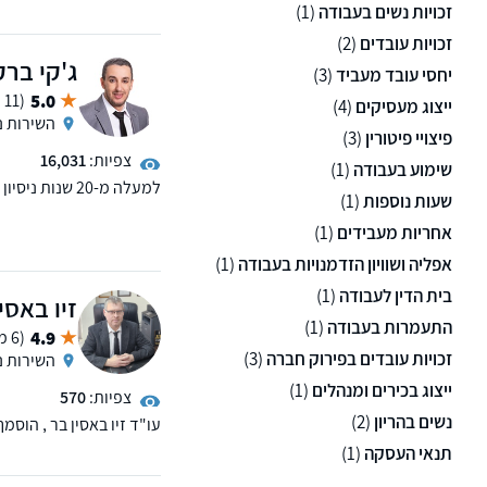
זכויות נשים בעבודה
(1)
זכויות עובדים
(2)
ג'קי ברק
יחסי עובד מעביד
(3)
5.0
(11 ממליצים)
ייצוג מעסיקים
(4)
השירות נ
פיצויי פיטורין
(3)
צפיות:
16,031
שימוע בעבודה
(1)
למעלה מ-20 שנו
שעות נוספות
(1)
תביעות כספיות מורכבות, 
לפועל ודיני עבודה. לזכ
אחריות מעבידים
(1)
לקוחות פרטיים, עסקיים ו
אפליה ושוויון הזדמנויות בעבודה
(1)
בית הדין לעבודה
(1)
זיו באסי
התעמרות בעבודה
(1)
4.9
(6 ממליצים)
זכויות עובדים בפירוק חברה
(3)
השירות נ
ייצוג בכירים ומנהלים
(1)
צפיות:
570
נשים בהריון
(2)
עו"ד זיו באסין בר , הוסמך בשנת 2012 כעורך דין ובעל תוא
תנאי העסקה
(1)
משרדו עוסק בייצוג חייבים
חדלות הפירעון והוצאה ל