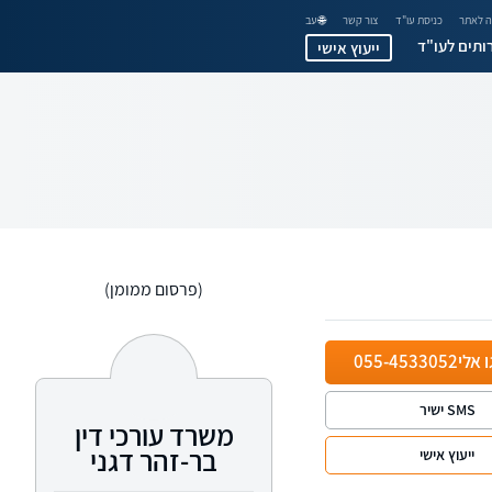
 לאתר
כניסת עו"ד
צור קשר
🌐 עב
ותים לעו"ד
ייעוץ אישי
(פרסום ממומן)
ו אלי
055-4533052
SMS ישיר
משרד עורכי דין
בר-זהר דגני
ייעוץ אישי