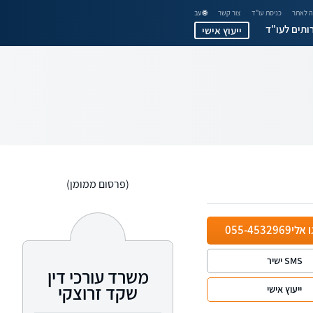
 לאתר
כניסת עו"ד
צור קשר
🌐 עב
ותים לעו"ד
ייעוץ אישי
(פרסום ממומן)
ו אלי
055-4532969
SMS ישיר
משרד עורכי דין
שקד זרוצקי
ייעוץ אישי