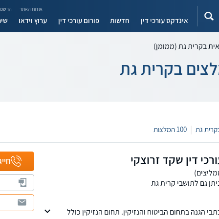
אודות האתר
הרשמה
אינדקס עורכי דין
חדשות
פורום עורכי דין
ערוץ וידאו
שיר
אית בקרית גת (ממומן)
מלצים בקרית גת
|
100 המלצות
כי דין שקד זרוצקי
חייג
יתן גם לתושבי קרית גת
י הגנה בתחום הביטוח והנזיקין. תחום הנזיקין כולל