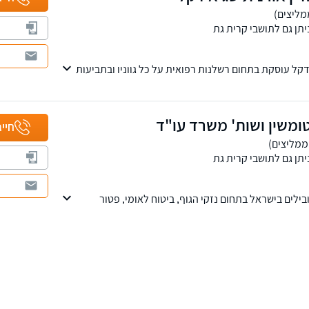
יתן גם לתושבי קרית גת
דקל עוסקת בתחום רשלנות רפואית על כל גווניו ובתביעות
ומשין ושות' משרד עו"ד
חייג
יתן גם לתושבי קרית גת
לים בישראל בתחום נזקי הגוף, ביטוח לאומי, פטור
 צה"ל ותאונות דרכים.
צית, ובהם סניפים בבאר שבע, אשדוד, רחובות, אילת,
ווה, ראש פינה, טבריה, עפולה וחיפה. למי שמעוניין אנו
טלפון.