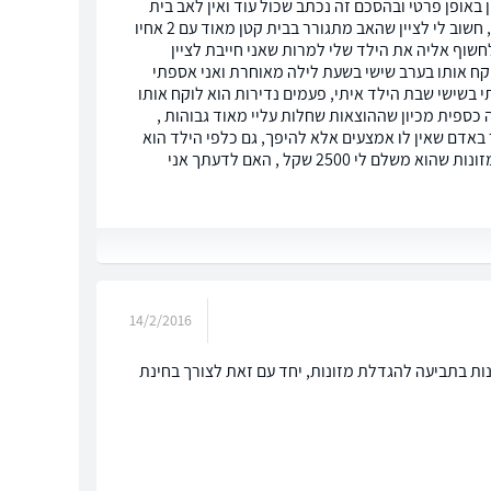
ר התגרשנו ערכנו הסכם גירושין באופן פרטי ובהסכם זה נכתב שכול עוד ואין לאב בית
ובו חדר ליילד וכול הצרכים הבסיסיים להם הילד נחוץ אין הסדרי ראיה ושינה כפי שנהוג, חשוב לי לציין שהאב מתגורר בבית קטן מאוד עם 2 אחיו
שוף אליה את הילד שלי למרות שאני חייבת לציין
קח אותו בערב שישי בשעת לילה מאוחרת ואני אספתי
 בשישי שבת הילד איתי, פעמים נדירות הוא לוקח אותו
 כספית מכיון שההוצאות שחלות עליי מאוד גבוהות ,
 באדם שאין לו אמצעים אלא להיפך, גם כלפי הילד הוא
לא משקיע כספית במקומות בילוי וטיולים כול מפגש הוא ללא הוצאות כספיות ,סכום המזונות שהוא משלם לי 2500 שקל , האם לדעתך אני
14/2/2016
ת בתביעה להגדלת מזונות, יחד עם זאת לצורך בחינת