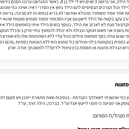
שלום עו״ד הילה, אני גרושה 3 שנים ויש לי ילד בן 8, כאש
ח אחד אסיר משוחרר מהכלא ואח שני לא בריא בנפשו וזו לא סביבה. בריאה לח
רב עקב בקשה של הילד לישון עם אביו הסכמתי מספר פעמים מעטות שהוא יי
קדם על מנת לא לאכזב את הילד. בנוסף בחגים הילד איתי בחופשים הילד איתי
ת בשבת אני פשוט חנוקה וכבולה ולא יכולה להמשיך בחיי פרק ב ובכלל חנוקה
ופי שבוע עולה כסף חופשות טיולים הכול עליי ללא השתתפות שלו ולא שמדובר
רוש הגדלת מזונות או תוספת בגין טיפול ילדים??? לתשובתך אודה. שרון
זונות
ן כפי שהשבתי לשאלתך הקודמת - בנסיבות שאת מתארת ייתכן ויש מקום לפנו
מק אני מציעה כי תפני לייעוץ אצל עו"ד. בברכה, הילה זוהר, עו"ד
 מנהל/ת הפורום: