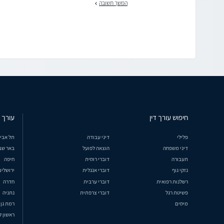
המשך תשובה
חיפוש עורך דין
עורך ד
פלילי
דיני עבודה
תל אבי
דיני משפחה
הוצאה לפועל
באר שב
תעבורה
דוברי רוסית
חיפה
נזקי גוף
דוברי אנגלית
ירושלים
רשלנות רפואית
דוברי ערבית
חדרה
פשיטת רגל
דוברי צרפתית
נתניה
מיסים
רמת גן
ראשון ל