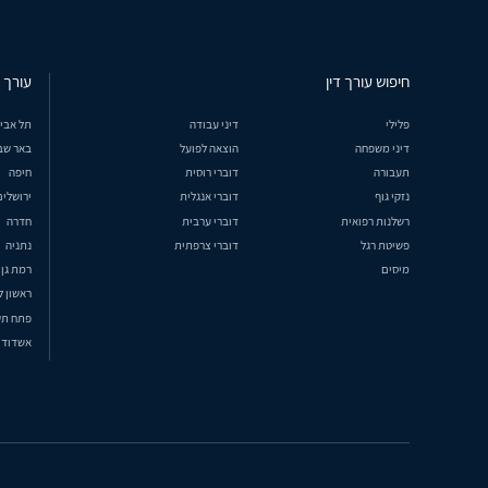
חיפוש עורך דין
עורך ד
פלילי
דיני עבודה
תל אבי
דיני משפחה
הוצאה לפועל
באר שב
תעבורה
דוברי רוסית
חיפה
נזקי גוף
דוברי אנגלית
ירושלים
רשלנות רפואית
דוברי ערבית
חדרה
פשיטת רגל
דוברי צרפתית
נתניה
מיסים
רמת גן
ראשון ל
פתח תק
אשדוד