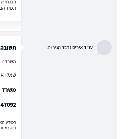
הבנתי שי
תמיד הבט
תשובה
עו"ד איריס גרבר
הגיב/ה:
משרדנו א
שאלו את
משרד עו
547092
המידע המוצ
היא באחרי