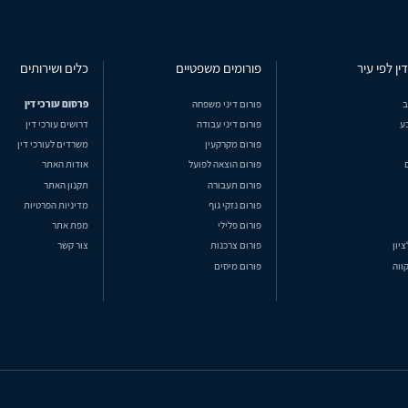
ין לפי עיר
פורומים משפטיים
כלים ושירותים
ב
פורום דיני משפחה
פרסום עורכי דין
ע
פורום דיני עבודה
דרושים עורכי דין
פורום מקרקעין
משרדים לעורכי דין
פורום הוצאה לפועל
אודות האתר
פורום תעבורה
תקנון האתר
פורום נזקי גוף
מדיניות הפרטיות
פורום פלילי
מפת אתר
ציון
פורום צרכנות
צור קשר
ווה
פורום מיסים