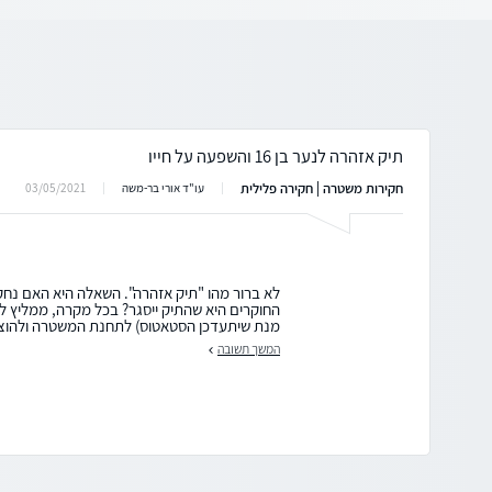
תיק אזהרה לנער בן 16 והשפעה על חייו
חקירות משטרה | חקירה פלילית
03/05/2021
עו"ד אורי בר-משה
לא ברור מהו "תיק אזהרה". השאלה היא האם נחק
החוקרים היא שהתיק ייסגר? בכל מקרה, ממליץ ל
מנת שיתעדכן הסטאטוס) לתחנת המשטרה ולהוציא "ג
המשך תשובה