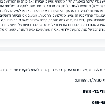
יש נגדי תלונה במסגרת הליך משפטי שאין בו עבירה ( אלימות) או הפרה על צו
 (הוצלפ) שבועיים לאחר תלונתן של פרודי , הזמינו אותי לחקירה . שלחתי
 או סמכות להתערב בסכסוך זוגי ואין הם רשאים לקחת צד או לסייע לו על מנ
יצוע נגד פרודי בגין זה שאינו משלם עפי החלטות , מגיעים אלי הביתה ודופק
מהסיבה שאין עדיפ למעט מצלמה נסתרת קטנה שאני חוששת שיחרימו אותה . א
יבה שהם צריכים להפנות את פרודי לבימש ואין להם ראיות על ביצוע עבירה כ
ודה הכל על מנת להגן על ילדתי . אני חוששת שאם אגיע לתחנה , יטמנו לי מל
נס לעובדות שציינת אבהיר לך כי לא ניתן לסרב להגיע לחקירת משטרה גם א
 מנהל/ת הפורום:
רי בר- משה
055-4