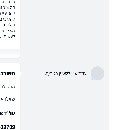
פרודי הג
בה שימוש
להפ עילה
להליכי ב
בילדתי ו
מעצר מהס
לעשות וע
תשובה
עו"ד שי וולשטיין
הגיב/ה:
מבלי להכ
שאלו את
עו"ד או
532709