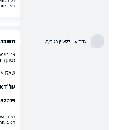
המידע המוצ
היא באחרי
תשובה
עו"ד שי וולשטיין
הגיב/ה:
אני באמת
מעוגן בחו
שאלו את
עו"ד או
532709
המידע המוצ
היא באחרי