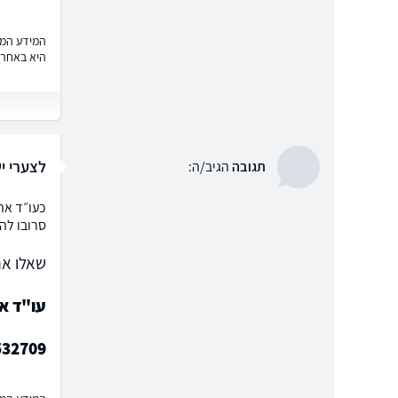
המידע המוצ
היא באחרי
לצערי י
תגובה
הגיב/ה:
כעו״ד את
סרובו לה
שאלו את
עו"ד או
532709