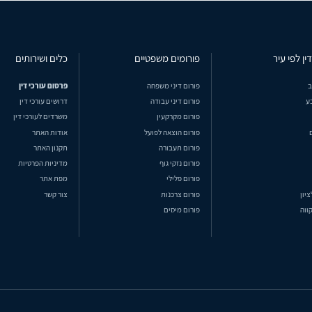
ין לפי עיר
פורומים משפטיים
כלים ושירותים
ב
פורום דיני משפחה
פרסום עורכי דין
ע
פורום דיני עבודה
דרושים עורכי דין
פורום מקרקעין
משרדים לעורכי דין
פורום הוצאה לפועל
אודות האתר
פורום תעבורה
תקנון האתר
פורום נזקי גוף
מדיניות הפרטיות
פורום פלילי
מפת אתר
ציון
פורום צרכנות
צור קשר
ווה
פורום מיסים