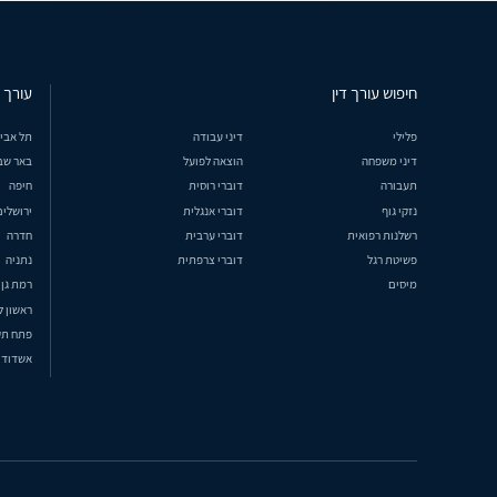
חיפוש עורך דין
עורך ד
פלילי
דיני עבודה
תל אבי
דיני משפחה
הוצאה לפועל
באר שב
תעבורה
דוברי רוסית
חיפה
נזקי גוף
דוברי אנגלית
ירושלים
רשלנות רפואית
דוברי ערבית
חדרה
פשיטת רגל
דוברי צרפתית
נתניה
מיסים
רמת גן
ראשון ל
פתח תק
אשדוד