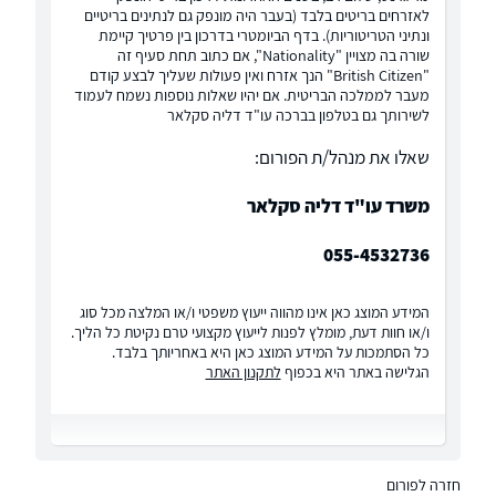
לאזרחים בריטים בלבד (בעבר היה מונפק גם לנתינים בריטיים
ונתיני הטריטוריות). בדף הביומטרי בדרכון בין פרטיך קיימת
שורה בה מצויין "Nationality", אם כתוב תחת סעיף זה
"British Citizen" הנך אזרח ואין פעולות שעליך לבצע קודם
מעבר לממלכה הבריטית. אם יהיו שאלות נוספות נשמח לעמוד
לשירותך גם בטלפון בברכה עו"ד דליה סקלאר
שאלו את מנהל/ת הפורום:
משרד עו"ד דליה סקלאר
055-4532736
המידע המוצג כאן אינו מהווה ייעוץ משפטי ו/או המלצה מכל סוג
ו/או חוות דעת, מומלץ לפנות לייעוץ מקצועי טרם נקיטת כל הליך.
כל הסתמכות על המידע המוצג כאן היא באחריותך בלבד.
הגלישה באתר היא בכפוף
לתקנון האתר
חזרה לפורום