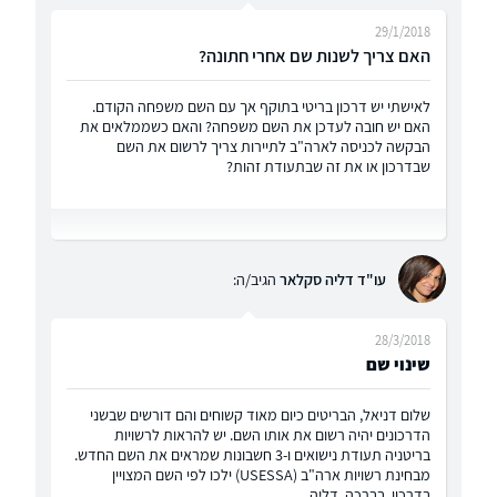
29/1/2018
האם צריך לשנות שם אחרי חתונה?
לאישתי יש דרכון בריטי בתוקף אך עם השם משפחה הקודם.
האם יש חובה לעדכן את השם משפחה? והאם כשממלאים את
הבקשה לכניסה לארה"ב לתיירות צריך לרשום את השם
שבדרכון או את זה שבתעודת זהות?
עו"ד דליה סקלאר
הגיב/ה:
28/3/2018
שינוי שם
שלום דניאל, הבריטים כיום מאוד קשוחים והם דורשים שבשני
הדרכונים יהיה רשום את אותו השם. יש להראות לרשויות
בריטניה תעודת נישואים ו-3 חשבונות שמראים את השם החדש.
מבחינת רשויות ארה"ב (USESSA) ילכו לפי השם המצויין
בדרכון. בברכה, דליה