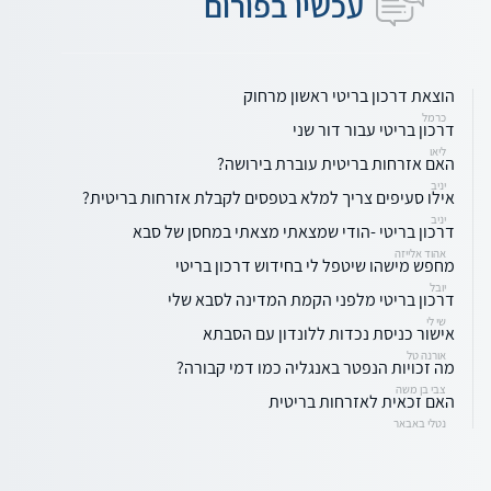
עכשיו בפורום
הוצאת דרכון בריטי ראשון מרחוק
כרמל
דרכון בריטי עבור דור שני
ליאו
האם אזרחות בריטית עוברת בירושה?
יניב
אילו סעיפים צריך למלא בטפסים לקבלת אזרחות בריטית?
יניב
דרכון בריטי -הודי שמצאתי מצאתי במחסן של סבא
אהוד אלייזה
מחפש מישהו שיטפל לי בחידוש דרכון בריטי
יובל
דרכון בריטי מלפני הקמת המדינה לסבא שלי
שי לי
אישור כניסת נכדות ללונדון עם הסבתא
אורנה טל
מה זכויות הנפטר באנגליה כמו דמי קבורה?
צבי בן משה
האם זכאית לאזרחות בריטית
נטלי באבאר