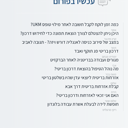
עכשיו בפורום
כמה זמן לוקח לקבל תשובה לאחר מילוי טופס UKM?
אסף
היכן ניתן להצטלם לצורך הוצאת תמונה כדי לחידוש דרכון?
קרין מיינצר
במצב של סירוב כניסה לאנגליה דורש ויזה? - תגובה לאביב
תמר
דרכון בריטי פג תוקף ואבד
יהודית מנחם
מגורים ועבודה בבריטניה לאחר הברקזיט
אבי
מה נוהל הטיפול בהוצאת דרכון בריטי?
משה בכר
אזרחות בריטית ליוצאי עדן שהיו בשלטון בריטי
שלום
קבלת אזרחות בריטית דרך אבא
הדס
האם אני זכאי לאזרחות ודרכון בריטי?
שלום שטר
חופשת לידה לבעלת אשרת עבודה בלונדון
ריקי מרגוליס