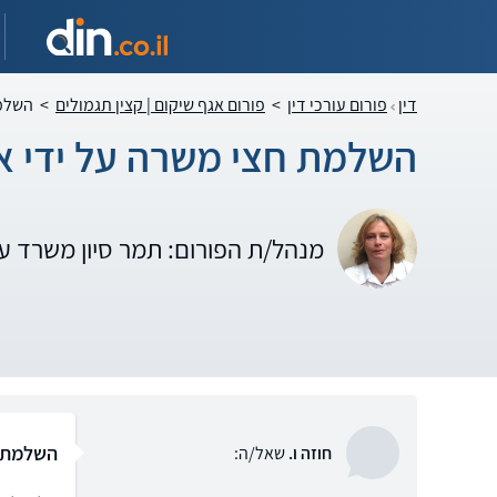
דין
פורום עורכי דין
>
פורום אגף שיקום | קצין תגמולים
>
השלמת
השלמת חצי משרה על ידי א
מנהל/ת הפורום: תמר סיון משרד 
השלמת ח
חוזה ו.
שאל/ה: