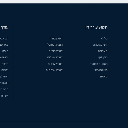
חיפוש עורך דין
עורך ד
פלילי
דיני עבודה
תל אבי
דיני משפחה
הוצאה לפועל
באר שב
תעבורה
דוברי רוסית
חיפה
נזקי גוף
דוברי אנגלית
ירושלים
רשלנות רפואית
דוברי ערבית
חדרה
פשיטת רגל
דוברי צרפתית
נתניה
מיסים
רמת גן
ראשון ל
פתח תק
אשדוד