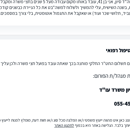
שלום לעוה"ד סיון, אני בן 41, עובד באותו
 בשנה השישית, עלי להמשיך ולשלוח למשה"בט את כל הניירת כבשנים קודמ
ביד, תלושי שכר ועוד) או שאקבל את התגמול אוטומטית, בלי צורך במסמכים.
יפול רפואי
ם תשלום התט"ר החלקי מותנה בכך שאתה עובד בפועל חצי משרה ולכן עליך
 מנהל/ת הפורום:
ון משרד עו"ד
055-4
ג כאן אינו מהווה ייעוץ משפטי ו/או המלצה מכל סוג ו/או חוות דעת, מומלץ לפנות לייעו
ותך בלבד. הגלישה באתר היא בכפוף
לתקנון האתר