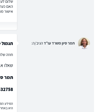
האם כעת,
אישור מע
תגמול ט
תמר סיון משרד עו"ד
הגיב/ה:
חוזה שלו
שאלו את
תמר סי
532758
המידע המוצ
היא באחרי