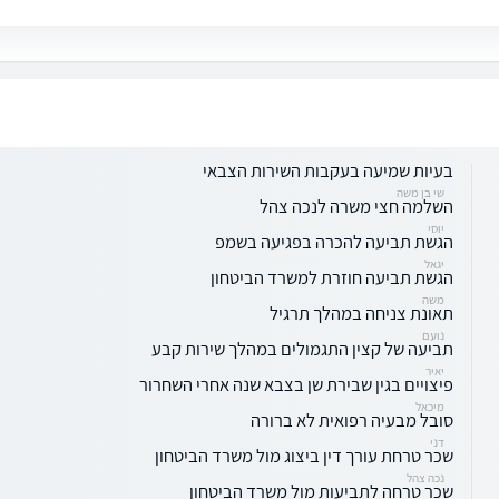
בעיות שמיעה בעקבות השירות הצבאי
שי בן משה
השלמה חצי משרה לנכה צהל
יוסי
הגשת תביעה להכרה בפגיעה בשמפ
יגאל
הגשת תביעה חוזרת למשרד הביטחון
משה
תאונת צניחה במהלך תרגיל
נועם
תביעה של קצין התגמולים במהלך שירות קבע
יאיר
פיצויים בגין שבירת שן בצבא שנה אחרי השחרור
מיכאל
סובל מבעיה רפואית לא ברורה
דני
שכר טרחת עורך דין ביצוג מול משרד הביטחון
נכה צהל
שכר טרחה לתביעות מול משרד הביטחון