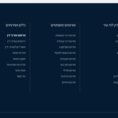
ין לפי עיר
פורומים משפטיים
כלים ושירותים
ב
פורום דיני משפחה
פרסום עורכי דין
ע
פורום דיני עבודה
דרושים עורכי דין
פורום מקרקעין
משרדים לעורכי דין
פורום הוצאה לפועל
אודות האתר
פורום תעבורה
תקנון האתר
פורום נזקי גוף
מדיניות הפרטיות
פורום פלילי
מפת אתר
ציון
פורום צרכנות
צור קשר
ווה
פורום מיסים