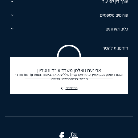
עורך דין לפי עיר
פורומים משפטיים
כלים ושירותים
הזדמנות להכיר
אבינעם גואלמן משרד עו"ד ונוטריון
המשרד עוסק במקרקעין ומיסוי מקרקעין ( כולל עסקאות ביהודה ושומרון) ייצוג אזרחי
מסחרי בבתי המשפט וירושה.
תכירו יותר