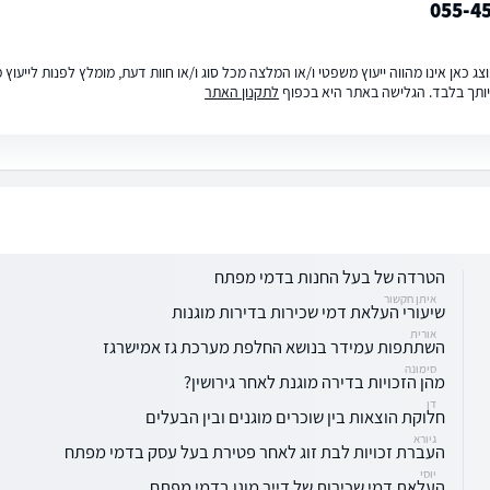
055-4
ג כאן אינו מהווה ייעוץ משפטי ו/או המלצה מכל סוג ו/או חוות דעת, מומלץ לפנות לייעו
ותך בלבד. הגלישה באתר היא בכפוף
לתקנון האתר
הטרדה של בעל החנות בדמי מפתח
איתן חקשור
שיעורי העלאת דמי שכירות בדירות מוגנות
אורית
השתתפות עמידר בנושא החלפת מערכת גז אמישרגז
סימונה
מהן הזכויות בדירה מוגנת לאחר גירושין?
דן
חלוקת הוצאות בין שוכרים מוגנים ובין הבעלים
גיורא
העברת זכויות לבת זוג לאחר פטירת בעל עסק בדמי מפתח
יוסי
העלאת דמי שכירות של דייר מוגן בדמי מפתח