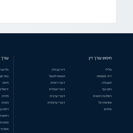
חיפוש עורך דין
עורך ד
פלילי
דיני עבודה
תל אבי
דיני משפחה
הוצאה לפועל
באר שב
תעבורה
דוברי רוסית
חיפה
נזקי גוף
דוברי אנגלית
ירושלים
רשלנות רפואית
דוברי ערבית
חדרה
פשיטת רגל
דוברי צרפתית
נתניה
מיסים
רמת גן
ראשון ל
פתח תק
אשדוד