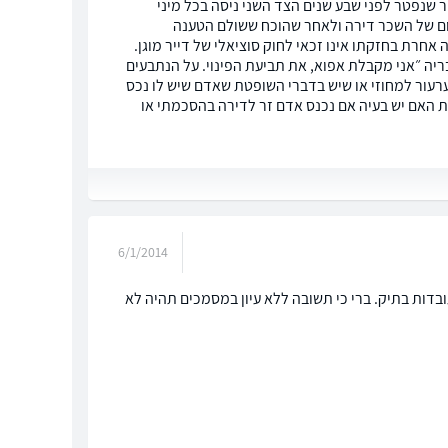
 שנפטר לפני שבע שנים הצד השני ניסה בכל מיני
לום של השכר דירה ולאחר שהוכח ששולם הטענה
אחרת בחזקתו אינו זכאי לחוק סוציאלי של דייר מוגן.
יה ״אני מקבלת אפוא, את תביעת הפינוי. על הנתבעים
קום להגשת ערעור למחוזי או שיש בדברי השופטת שאדם שיש לו נכס
פת האם יש בעיה אם נכנס אדם זר לדירה בהסכמתי או
6/1/2014
בדות בתיק. ברי כי תשובה ללא עיון במסמכים תהיה לא