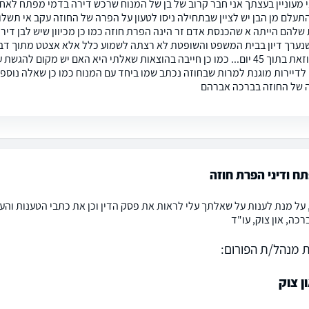
י מעוניין בעצתך אני חבר קרוב של בן של המנוח שרכש דירה בדמי מפתח לאחר
תעלם מן הבן יש לציין שבתחילה ניסו לטעון על הפרה של החוזה עקב אי תש
שלהם הייתה א שהכנסת אדם זר הינה הפרת חוזה כמו כן מכיוון שיש לבן דירה 
 שנערך דיון בבית המשפט והשופטת לא רצתה לשמוע כלל אלא אצטט מתוך דבר
לפנות... וזאת בתוך 45 יום... כמו כן חייבה בהוצאות שאלתי היא האם יש מ
י לדיירות מוגנת למרות שבחוזה נכתב שמו ביחד עם המנוח כמו כן שאלה נוס
 של החוזה בברכה אברהם
ח ודיני הפרת חוזה
 על מנת לענות על שאלתך עלי לראות את פסק הדין וכן את כתבי הטענות והעו
רכה, און צוק, עו"ד
 מנהל/ת הפורום:
ן צוק