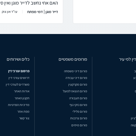
האם אחי נחשב לדייר מוגן ואין ס
דייר מוגן | דמי מפתח
עו"ד און צוק
ין לפי עיר
פורומים משפטיים
כלים ושירותים
ב
פורום דיני משפחה
פרסום עורכי דין
ע
פורום דיני עבודה
דרושים עורכי דין
פורום מקרקעין
משרדים לעורכי דין
פורום הוצאה לפועל
אודות האתר
פורום תעבורה
תקנון האתר
פורום נזקי גוף
מדיניות הפרטיות
פורום פלילי
מפת אתר
ציון
פורום צרכנות
צור קשר
ווה
פורום מיסים