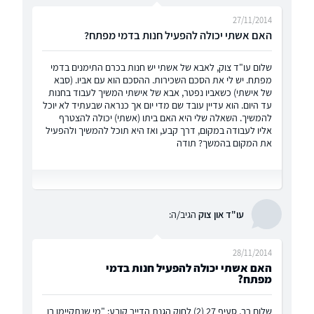
27/11/2014
האם אשתי יכולה להפעיל חנות בדמי מפתח?
שלום עו"ד צוק, לאבא של אשתי יש חנות בכרם התימנים בדמי
מפתח. יש לי את הסכם השכירות. ההסכם הוא עם אביו. (סבא
של אישתי) כשאביו נפטר, אבא של אישתי המשיך לעבוד בחנות
עד היום. הוא עדיין עובד שם מדי יום אך כנראה שבעתיד לא יוכל
להמשיך. השאלה שלי היא האם ביתו (אשתי) יכולה להצטרף
אליו לעבודה במקום, דרך קבע, ואז היא תוכל להמשיך ולהפעיל
את המקום בהמשך? תודה
עו"ד און צוק
הגיב/ה:
28/11/2014
האם אשתי יכולה להפעיל חנות בדמי
מפתח?
שלום רב, סעיף 27 (2) לחוק הגנת הדייר קובע: "מי שנתקיימו בו