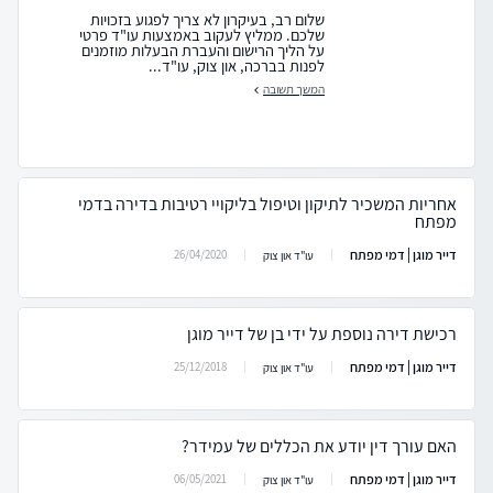
שלום רב, בעיקרון לא צריך לפגוע בזכויות
שלכם. ממליץ לעקוב באמצעות עו"ד פרטי
על הליך הרישום והעברת הבעלות מוזמנים
לפנות בברכה, און צוק, עו"ד...
המשך תשובה
אחריות המשכיר לתיקון וטיפול בליקויי רטיבות בדירה בדמי
מפתח
דייר מוגן | דמי מפתח
26/04/2020
עו"ד און צוק
רכישת דירה נוספת על ידי בן של דייר מוגן
דייר מוגן | דמי מפתח
25/12/2018
עו"ד און צוק
האם עורך דין יודע את הכללים של עמידר?
דייר מוגן | דמי מפתח
06/05/2021
עו"ד און צוק