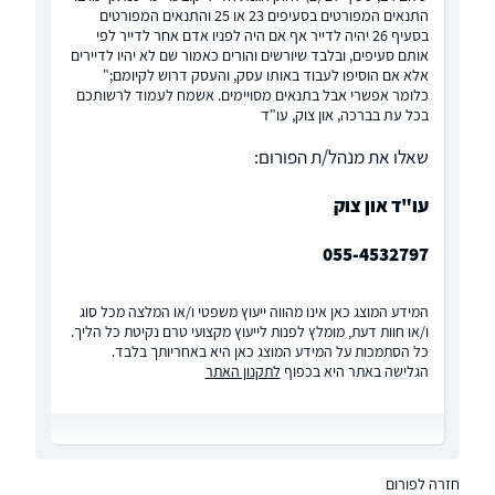
התנאים המפורטים בסעיפים 23 או 25 והתנאים המפורטים
בסעיף 26 יהיה לדייר אף אם היה לפניו אדם אחר לדייר לפי
אותם סעיפים, ובלבד שיורשים והורים כאמור שם לא יהיו לדיירים
אלא אם הוסיפו לעבוד באותו עסק, והעסק דרוש לקיומם;"
כלומר אפשרי אבל בתנאים מסויימים. אשמח לעמוד לרשותכם
בכל עת בברכה, און צוק, עו"ד
שאלו את מנהל/ת הפורום:
עו"ד און צוק
055-4532797
המידע המוצג כאן אינו מהווה ייעוץ משפטי ו/או המלצה מכל סוג
ו/או חוות דעת, מומלץ לפנות לייעוץ מקצועי טרם נקיטת כל הליך.
כל הסתמכות על המידע המוצג כאן היא באחריותך בלבד.
הגלישה באתר היא בכפוף
לתקנון האתר
חזרה לפורום