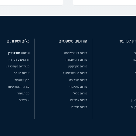
ין לפי עיר
פורומים משפטיים
כלים ושירותים
ב
פורום דיני משפחה
פרסום עורכי דין
ע
פורום דיני עבודה
דרושים עורכי דין
פורום מקרקעין
משרדים לעורכי דין
פורום הוצאה לפועל
אודות האתר
פורום תעבורה
תקנון האתר
פורום נזקי גוף
מדיניות הפרטיות
פורום פלילי
מפת אתר
ציון
פורום צרכנות
צור קשר
ווה
פורום מיסים