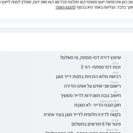
ג כאן אינו מהווה ייעוץ משפטי ו/או המלצה מכל סוג ו/או חוות דעת, מומלץ לפנות לייעו
ותך בלבד. הגלישה באתר היא בכפוף
לתקנון האתר
שיפוץ דירת דמי מפתח, מי משלם?
יונית
זכות דמי מפתח- דור 3
לילה
רכישת מלוא הזכויות בחנות דייר מוגן
מיכאל
רישום שני אחים על אותה הדירה
תום
חישוב גובה השכירות לדייר ממשיך
רחלי נהרי אסרף
חוק הגנת הדייר- לא מוגנת
מרינה
בקשה לדירה חלופית לדייר מוגן בעיר אחרת
אורית
פיגור של 6 חודשים בתשלום
סולי מואס