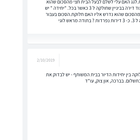
. מעלי ישנם עוד 2 קומות נעשה איטום זפת.לגג האם עלי לשלם לבעל הבית חצי מהסכום שהוא
התבקש לשלם מוועד הבית בעבור חלקו ? ב- בביניין. ישנם 3 עסקים בקומה התחתונה ועוד דירה בביניין שחולקה ל 3 כאשר בכל. "יחידה " יש
הסכום שהוא נדרש אליו האם חלוקת.הסכום בעבור
וגי
2/10/2019
וקה בין יחידות הדיור בבית המשותף - יש לבדוק את
שלום. בברכה, און צוק, עו"ד