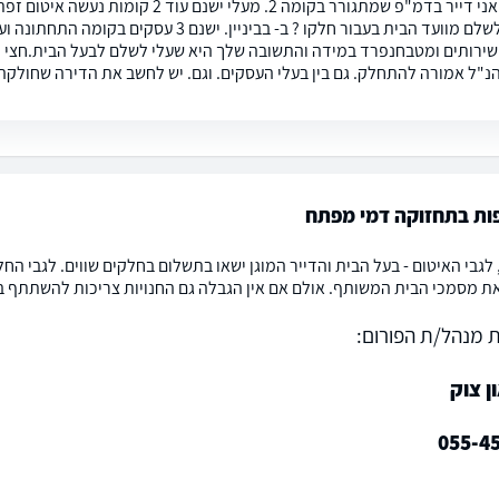
שלום רב אני דייר בדמ"פ שמתגורר בקומה 2
ירותים ומטבחנפרד במידה והתשובה שלך היא שעלי לשלם לבעל הבית.חצי מ
אמורה להתחלק. גם בין בעלי העסקים. וגם. יש לחשב את הדירה שחולקה ל 3. כ- 3 דירות נפרדות ? בתודה מראש ל
ת בתחזוקה דמי מפתח
לגבי האיטום - בעל הבית והדייר המוגן ישאו בתשלום בחלקים שווים. לגבי החל
את מסמכי הבית המשותף. אולם אם אין הגבלה גם החנויות צריכות להשתתף בת
 מנהל/ת הפורום:
ן צוק
055-4