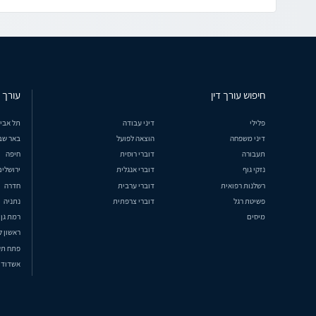
חיפוש עורך דין
עורך ד
פלילי
דיני עבודה
תל אבי
דיני משפחה
הוצאה לפועל
באר שב
תעבורה
דוברי רוסית
חיפה
נזקי גוף
דוברי אנגלית
ירושלים
רשלנות רפואית
דוברי ערבית
חדרה
פשיטת רגל
דוברי צרפתית
נתניה
מיסים
רמת גן
ראשון ל
פתח תק
אשדוד