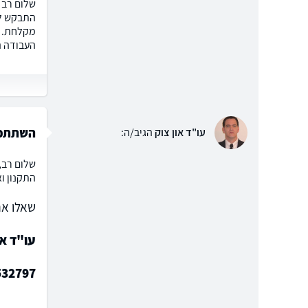
מקלחת. ש
העבודה הנ"ל 
השתתפו
עו"ד און צוק
הגיב/ה:
שלום רב, 
התקנון ו
שאלו את
עו"ד או
532797